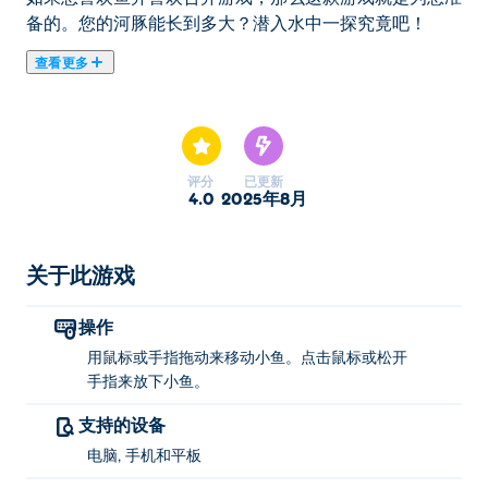
备的。您的河豚能长到多大？潜入水中一探究竟吧！
查看更多
Fish Drop 是一款合并游戏，您的目标是将所有种类相同
的鱼合并在一起！当两条相同类型的鱼相撞时，它们会合
并成一条更大的鱼。继续合并以创建尽可能最大的河豚！
如果您喜欢鱼并喜欢合并游戏，那么这款游戏就是为您准
评分
已更新
备的。您的河豚能长到多大？潜入水中一探究竟吧！
4.0
2025年8月
如何玩 Fish Drop？
关于此游戏
移动鱼：拖动手指移动鱼，或用鼠标拖动。 放下鱼：松
开手指将其放入杯中，或单击左键释放。
操作
谁创造了 Fish Drop？
用鼠标或手指拖动来移动小鱼。点击鼠标或松开
手指来放下小鱼。
Fish Drop 由 AdaBella Games 制作。这是他们在 Poki 上
支持的设备
的第一款游戏！
电脑, 手机和平板
我如何免费玩 Fish Drop？