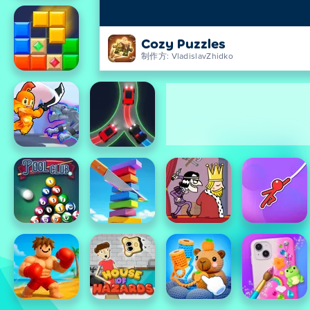
Cozy Puzzles
制作方: VladislavZhidko