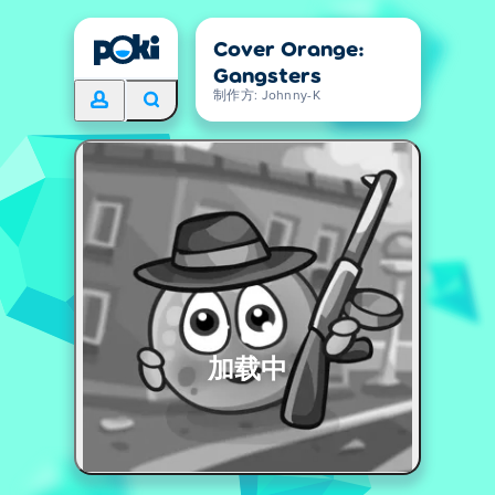
Cover Orange:
Gangsters
制作方: Johnny-K
加载中