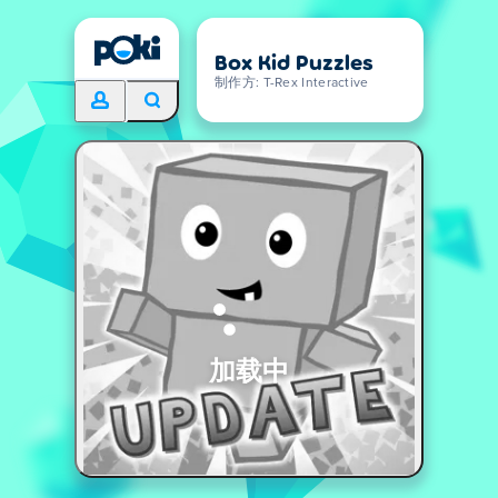
Box Kid Puzzles
制作方: T-Rex Interactive
加载中