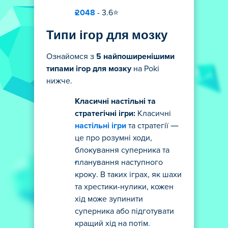
2048
- 3.6⭐
Типи ігор для мозку
Ознайомся з
5 найпоширенішими
типами ігор для мозку
на Poki
нижче.
Класичні настільні та
стратегічні ігри:
Класичні
настільні ігри
та стратегії —
це про розумні ходи,
блокування суперника та
планування наступного
кроку. В таких іграх, як шахи
та хрестики-нулики, кожен
хід може зупинити
суперника або підготувати
кращий хід на потім.