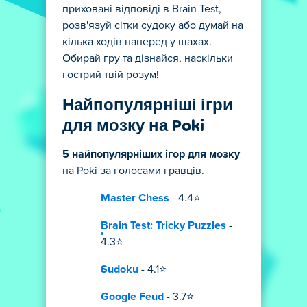
приховані відповіді в Brain Test,
розв'язуй сітки судоку або думай на
кілька ходів наперед у шахах.
Обирай гру та дізнайся, наскільки
гострий твій розум!
Найпопулярніші ігри
для мозку на Poki
5 найпопулярніших ігор для мозку
на Poki за голосами гравців.
Master Chess
- 4.4⭐
Brain Test: Tricky Puzzles
-
4.3⭐
Sudoku
- 4.1⭐
Google Feud
- 3.7⭐