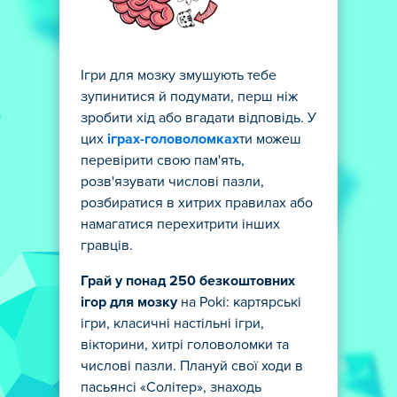
Ігри для мозку змушують тебе
зупинитися й подумати, перш ніж
зробити хід або вгадати відповідь. У
цих
іграх-головоломках
ти можеш
перевірити свою пам'ять,
розв'язувати числові пазли,
розбиратися в хитрих правилах або
намагатися перехитрити інших
гравців.
Грай у понад 250 безкоштовних
ігор для мозку
на Poki: картярські
ігри, класичні настільні ігри,
вікторини, хитрі головоломки та
числові пазли. Плануй свої ходи в
пасьянсі «Солітер», знаходь