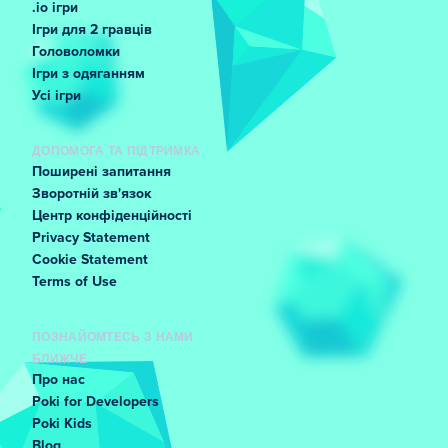
.io ігри
Ігри для 2 гравців
Головоломки
Ігри з одяганням
Усі ігри
ДОПОМОГА ТА ПІДТРИМКА
Поширені запитання
Зворотній зв'язок
Центр конфіденційності
Privacy Statement
Cookie Statement
Terms of Use
ПОЗНАЙОМТЕСЬ З НАМИ
БЛИЖЧЕ
Про нас
Poki for Developers
Poki Kids
Blog