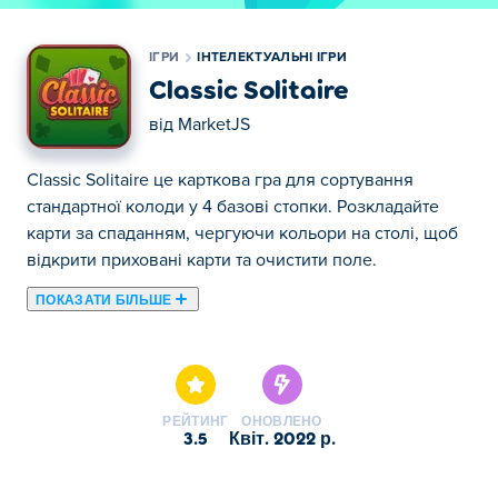
ІГРИ
ІНТЕЛЕКТУАЛЬНІ ІГРИ
Classic Solitaire
від
MarketJS
Classic Solitaire це карткова гра для сортування
стандартної колоди у 4 базові стопки. Розкладайте
карти за спаданням, чергуючи кольори на столі, щоб
відкрити приховані карти та очистити поле.
ПОКАЗАТИ БІЛЬШЕ
Тут ви можете грати в Classic Solitaire. Classic Solitaire
є одним із наших обраних Інтелектуальні ігри.
РЕЙТИНГ
ОНОВЛЕНО
3.5
квіт. 2022 р.