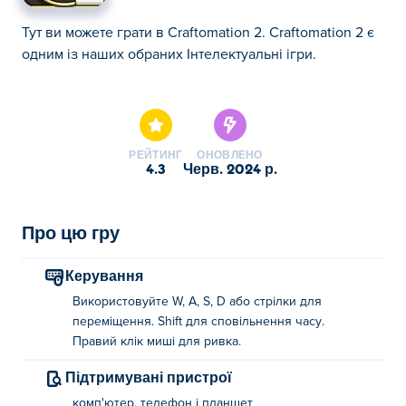
Тут ви можете грати в Craftomation 2. Craftomation 2 є
одним із наших обраних Інтелектуальні ігри.
Тут ви можете грати в Craftomation 2. Craftomation 2 є
одним із наших обраних Інтелектуальні ігри.
РЕЙТИНГ
ОНОВЛЕНО
4.3
черв. 2024 р.
Про цю гру
Керування
Використовуйте W, A, S, D або стрілки для
переміщення. Shift для сповільнення часу.
Правий клік миші для ривка.
Підтримувані пристрої
комп'ютер, телефон і планшет