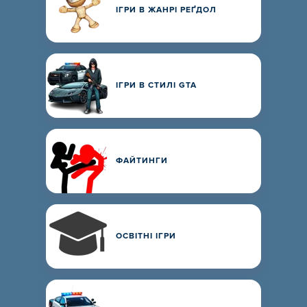
ІГРИ В ЖАНРІ РЕҐДОЛ
ІГРИ В СТИЛІ GTA
ФАЙТИНГИ
ОСВІТНІ ІГРИ