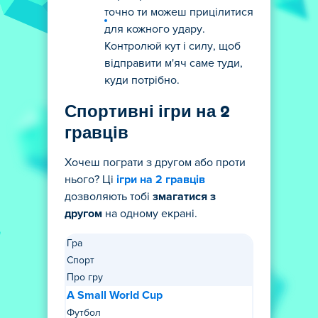
точно ти можеш прицілитися
для кожного удару.
Контролюй кут і силу, щоб
відправити м'яч саме туди,
куди потрібно.
Спортивні ігри на 2
гравців
Хочеш пограти з другом або проти
нього? Ці
ігри на 2 гравців
дозволяють тобі
змагатися з
другом
на одному екрані.
Гра
Спорт
Про гру
A Small World Cup
Футбол