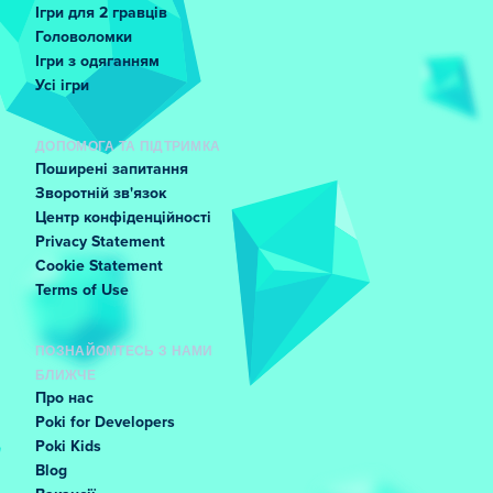
Ігри для 2 гравців
Головоломки
Ігри з одяганням
Усі ігри
ДОПОМОГА ТА ПІДТРИМКА
Поширені запитання
Зворотній зв'язок
Центр конфіденційності
Privacy Statement
Cookie Statement
Terms of Use
ПОЗНАЙОМТЕСЬ З НАМИ
БЛИЖЧЕ
Про нас
Poki for Developers
Poki Kids
Blog