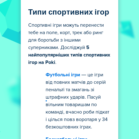
Типи спортивних ігор
Спортивні ігри можуть перенести
тебе на поле, корт, трек або ринг
для боротьби з іншими
суперниками. Досліджуй
5
найпопулярніших типів спортивних
ігор на Poki
.
Футбольні ігри
— це ігри
від повних матчів до серій
пенальті та змагань зі
штрафних ударів. Пасуй
вільним товаришам по
команді, вчасно роби підкат
і цілься повз воротаря у 34
безкоштовних іграх.