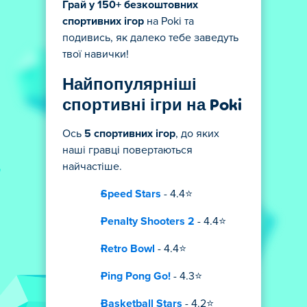
Грай у 150+ безкоштовних
спортивних ігор
на Poki та
подивись, як далеко тебе заведуть
твої навички!
Найпопулярніші
спортивні ігри на Poki
Ось
5 спортивних ігор
, до яких
наші гравці повертаються
найчастіше.
Speed Stars
- 4.4⭐
Penalty Shooters 2
- 4.4⭐
Retro Bowl
- 4.4⭐
Ping Pong Go!
- 4.3⭐
Basketball Stars
- 4.2⭐