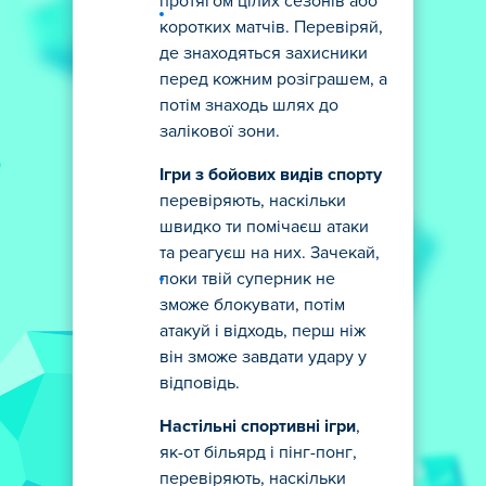
протягом цілих сезонів або
коротких матчів. Перевіряй,
де знаходяться захисники
перед кожним розіграшем, а
потім знаходь шлях до
залікової зони.
Ігри з бойових видів спорту
перевіряють, наскільки
швидко ти помічаєш атаки
та реагуєш на них. Зачекай,
поки твій суперник не
зможе блокувати, потім
атакуй і відходь, перш ніж
він зможе завдати удару у
відповідь.
Настільні спортивні ігри
,
як-от більярд і пінг-понг,
перевіряють, наскільки