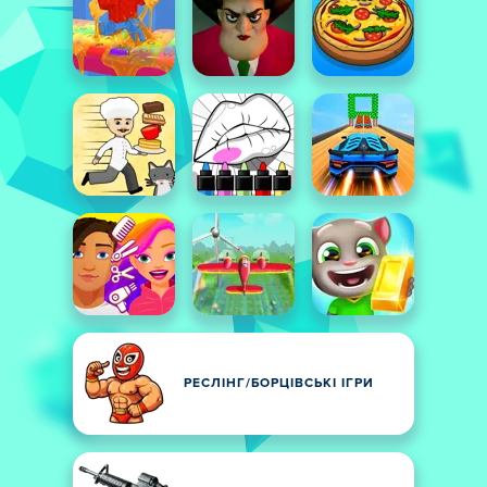
РЕСЛІНГ/БОРЦІВСЬКІ ІГРИ