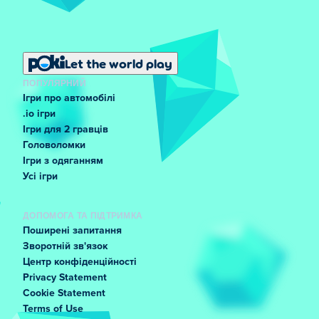
Let the world play
ПОПУЛЯРНИЙ
Ігри про автомобілі
.io ігри
Ігри для 2 гравців
Головоломки
Ігри з одяганням
Усі ігри
ДОПОМОГА ТА ПІДТРИМКА
Поширені запитання
Зворотній зв'язок
Центр конфіденційності
Privacy Statement
Cookie Statement
Terms of Use