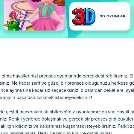
3D OYUNLAR
lma hayallerinizi prenses oyunlarında gerçekleştirebilirsiniz. Elb
irsiniz. Ne kadar zarif ve güzel bir prenses olduğunuzu herkese 
 ince ayrıntısına kadar siz seçeceksiniz, bluzlardan ceketlere, aya
larımızın başından kalkmak istemeyeceksiniz!
e çeşitli maceralara atılabileceğiniz oyunlarımız da var. Hayali ad
siniz! Renkli yerlerde dolaşmak ve gerçek bir prenses gibi büyüle
k için kılıcınızı ve kalkanınızı kuşanmak isteyebilirsiniz. Farklı 
ullanabilirsiniz. Belki de bir gün kraliçe olabilirsiniz!