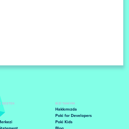
E DESTEK
BIZI TANIYIN
Hakkımızda
Poki for Developers
Merkezi
Poki Kids
Statement
Blog