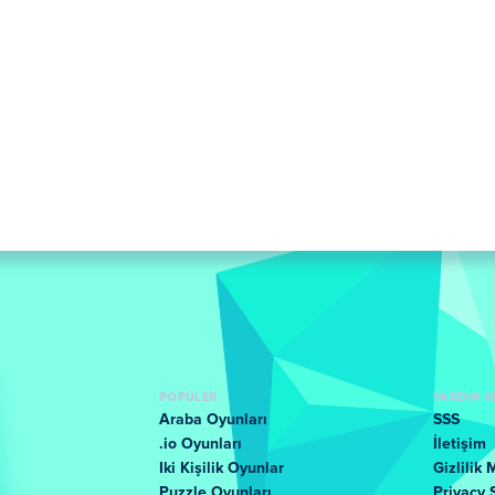
POPÜLER
YARDIM V
Araba Oyunları
SSS
.io Oyunları
İletişim
Iki Kişilik Oyunlar
Gizlilik 
Puzzle Oyunları
Privacy 