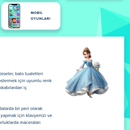
MOBIL
OYUNLARI
iseler, balo tualetleri
göstermek için uyumlu renk
kkabılardan iç
alarda bir peri olarak
r yapmak için klavyenizi ve
zorluklarda maceraları