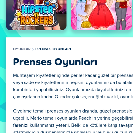
OYUNLAR
PRENSES OYUNLARI
Prenses Oyunları
Muhteşem kıyafetler içinde periler kadar güzel bir prenses o
veya sade ev kıyafetlerinin hepsini oyunlarımızda bulabil
kombinleri yapabilirsiniz. Oyunlarımızda kıyafetlerinizi en
çamaşırlarına kadar. O kadar çok seçeneğiniz var ki, oyun
Giydirme temalı prenses oyunları dışında, güzel prenseslerl
uçabilir, Mario temalı oyunlarda Peach'in yerine geçebilir
farenizi kullanmanız yeterli. Belki de kötülere karşı savaşma
atlatmak için düşmanlarınızla savaşabilir ve büyü gücünüzü k