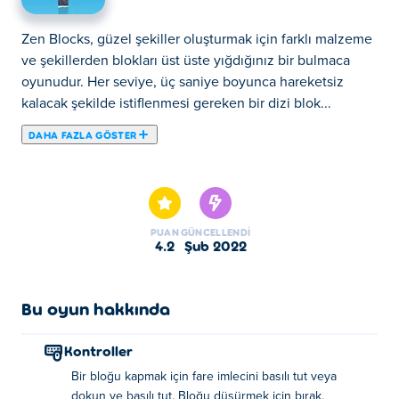
Zen Blocks, güzel şekiller oluşturmak için farklı malzeme
ve şekillerden blokları üst üste yığdığınız bir bulmaca
oyunudur. Her seviye, üç saniye boyunca hareketsiz
kalacak şekilde istiflenmesi gereken bir dizi blok...
DAHA FAZLA GÖSTER
Zen Blocks, güzel şekiller oluşturmak için farklı malzeme
ve şekillerden blokları üst üste yığdığınız bir bulmaca
oyunudur. Her seviye, üç saniye boyunca hareketsiz
kalacak şekilde istiflenmesi gereken bir dizi blok içerir.
PUAN
GÜNCELLENDI
Bu blokları üst üste koymanın doğru bir yolu yoktur, bu
4.2
Şub 2022
yüzden güvenli oynamaktan çekinmeyin veya
maceraperest hissediyorsanız risk alın. Fizik kurallarını
kendi yararınıza kullanın ve hiçbir parçanın suya
Bu oyun hakkında
düşmesine izin vermeyin, çünkü bu size bir cana mal
olur. Ama merak etmeyin, her zaman yeniden oynatabilir
Kontroller
ve farklı teknikler deneyebilirsiniz! Adı gibi Zen Blocks da
Bir bloğu kapmak için fare imlecini basılı tut veya
rahatlatıcı, stressiz bir oyun deneyimi sunuyor.
dokun ve basılı tut. Bloğu düşürmek için bırak.