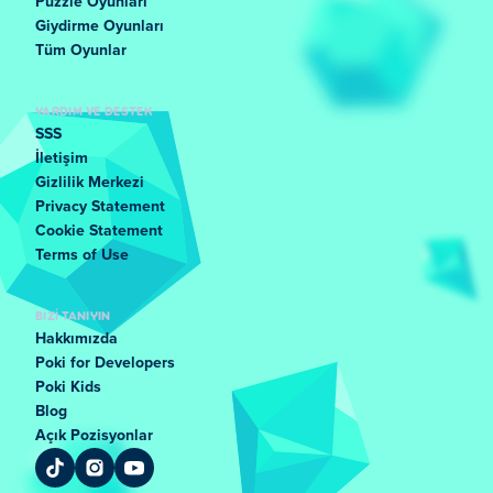
Puzzle Oyunları
Giydirme Oyunları
Tüm Oyunlar
YARDIM VE DESTEK
SSS
İletişim
Gizlilik Merkezi
Privacy Statement
Cookie Statement
Terms of Use
BIZI TANIYIN
Hakkımızda
Poki for Developers
Poki Kids
Blog
Açık Pozisyonlar