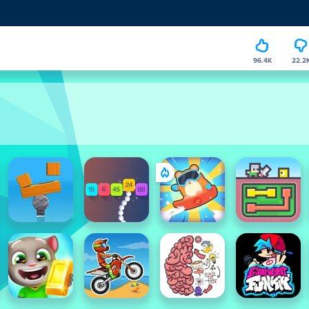
96.4K
22.2