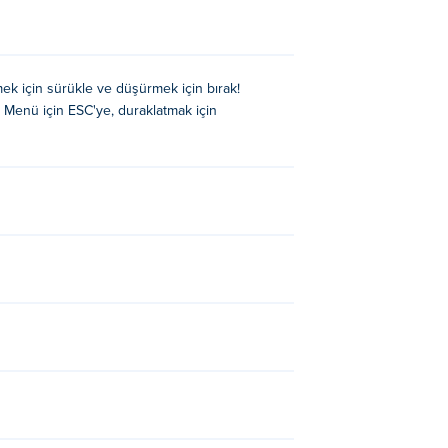
er var. Bu yüzden sabırlı olmanız ve
tacktris'i arkadaşlarınızla paylaşmayı ve
rmek için sürükle ve düşürmek için bırak!
n. Menü için ESC'ye, duraklatmak için
 sürükleyin ve bırakmak için bırakın.
ce yükseğe istifleyin!