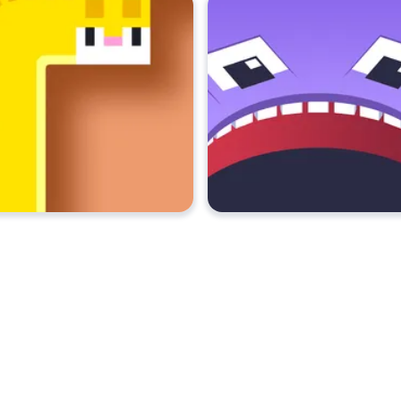
. Diğer arcade oyunlarını şu adreste oynayın:
Poki
:
Drive Mad
,
Rec
nayabilirim?
Poki
.
saüstünde oynayabilir miyim?
et gibi mobil cihazlarınızda oynayabilirsiniz.