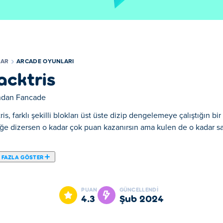
LAR
ARCADE OYUNLARI
acktris
ından
Fancade
ris, farklı şekilli blokları üst üste dizip dengelemeye çalıştığın
ğe dizersen o kadar çok puan kazanırsın ama kulen de o kadar sal
 FAZLA GÖSTER
evirmeden istifleme ve dengelemeyle ilgili bir arcade oyunudur. Ta
, dengeleme becerilerinizi teste tabi tutacak. Sürekli olarak katla
PUAN
GÜNCELLENDI
 bloğa dokunun ve platformun üzerine yeniden konumlandırmak içi
4.3
Şub 2024
kü yalnızca bir blok düşse bile oyunu kaybedersiniz. Oyun zor ge
la yükseltmeler satın alabilirsiniz. Yavaş Döndürme, Yüksek Sürtü