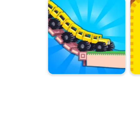
Stacktris, Fancade tarafından yaratılmıştır
Stacktris'i ücretsiz olarak nasıl oy
Stacktris'i ücretsiz olarak oynayabilirsiniz
Stacktris'i mobil cihazlarda ve ma
Stacktris'i bilgisayarınızda ve telefon, tabl