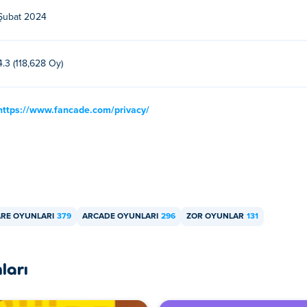
Şubat 2024
un basın, istediğiniz gibi konumlandırmak için yatay olarak sürük
n!
4.3 (118,628 Oy)
?
önüş miktarı. Her yükseltmede azalır, ancak maksimum dönüşüne
https://www.fancade.com/privacy/
.
nın tetrominolara olan çekim yarıçapını arttırır.
i para üretme olasılığını artırır.
ARE OYUNLARI
379
ARCADE OYUNLARI
296
ZOR OYUNLAR
131
enişliği 5'tir ve her yükseltmede 1 artar.
llanılacak tetrominoları gösterir.
ları