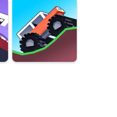
oil
,
Monster Tracks
, Ve
Speed King