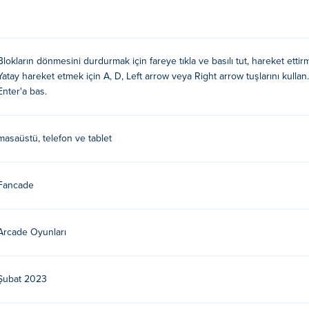
eyiminizi daha kolay ve daha keyifli hale getirecek güçlendirmel
, ancak bunu yaptığınızda, benzersiz bir keyifli deneyim olacak! S
 edebileceğinizi kanıtlamayı unutmayın!
Blokların dönmesini durdurmak için fareye tıkla ve basılı tut, hareket etti
Yatay hareket etmek için A, D, Left arrow veya Right arrow tuşlarını kulla
Enter'a bas.
layın ve basılı tutun, tetrominoları hareket ettirmek için farenizi
masaüstü, telefon ve tablet
için klavyeyi de kullanabilirsiniz. Blokları devirmeden olabildiğin
ıklaması
Fancade
D veya Sol / Sağ ok tuşları
masını bırak
Arcade Oyunları
Şubat 2023