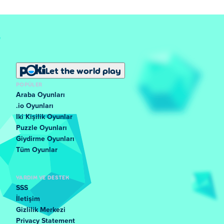
Let the world play
POPÜLER
Araba Oyunları
.io Oyunları
Iki Kişilik Oyunlar
Puzzle Oyunları
Giydirme Oyunları
Tüm Oyunlar
YARDIM VE DESTEK
SSS
İletişim
Gizlilik Merkezi
Privacy Statement