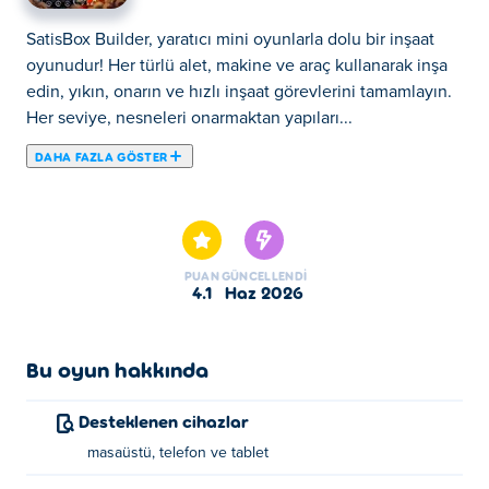
SatisBox Builder, yaratıcı mini oyunlarla dolu bir inşaat
oyunudur! Her türlü alet, makine ve araç kullanarak inşa
edin, yıkın, onarın ve hızlı inşaat görevlerini tamamlayın.
Her seviye, nesneleri onarmaktan yapıları...
DAHA FAZLA GÖSTER
SatisBox Builder, yaratıcı mini oyunlarla dolu bir inşaat
oyunudur! Her türlü alet, makine ve araç kullanarak inşa
edin, yıkın, onarın ve hızlı inşaat görevlerini tamamlayın.
Her seviye, nesneleri onarmaktan yapıları bir araya
PUAN
GÜNCELLENDI
getirmeye kadar yeni bir meydan okuma sunarak her anı
4.1
Haz 2026
rahatlatıcı ve ödüllendirici hale getiriyor. Oynaması basit
ama bırakması zor olan bu oyun, zekice bulmacalar ve
tatmin edici ilerlemeyle dolu. İnşa etmeye, onarmaya ve
Bu oyun hakkında
rahatlamaya hazır mısınız?
Desteklenen cihazlar
Satisbox Builder nasıl oynanır?
masaüstü, telefon ve tablet
Oynatmak için tıklayın veya dokunun!