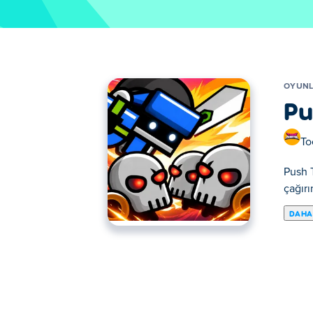
OYUN
Pu
To
Push T
çağırı
DAHA
Push Titans, krallığınızı istilacı bir ölüm
pozisyonlar seçin ve daha fazla asker üre
kazanın ve bunları daha zorlu savaşlar içi
Push Titans nasıl oynanır?