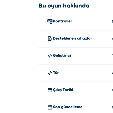
Bu oyun hakkında
Şampiyonları çağırmak veya yükseltmek iç
Push Titans'ı kim yarattı?
Kontroller
Push Titans, Toonminator tarafından geliştiri
Push Titans oyununu nasıl ücretsi
Desteklenen cihazlar
Push Titans oyununu Poki'de ücretsiz oynay
Geliştirici
Push Titans oyununu mobil cihazla
Push Titans oyununu bilgisayarınızda ve tel
Tür
Çıkış Tarihi
Son güncelleme