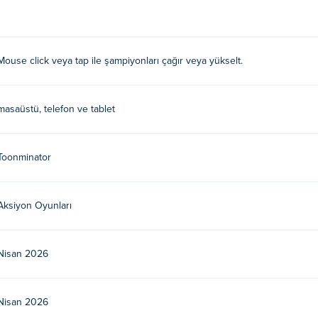
in tıklayın veya dokunun.
Mouse click veya tap ile şampiyonları çağır veya yükselt.
lmiştir. Bu, Poki'deki ilk oyunlarıdır!
z oynayabilirim?
masaüstü, telefon ve tablet
abilirsiniz.
Toonminator
rda ve masaüstü bilgisayarlarda oynayabilir miyim?
efon, tablet gibi mobil cihazlarınızda oynayabilirsiniz.
Aksiyon Oyunları
Nisan 2026
Nisan 2026