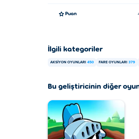
Puan
İlgili kategoriler
AKSIYON OYUNLARI
450
FARE OYUNLARI
379
Bu geliştiricinin diğer oyun