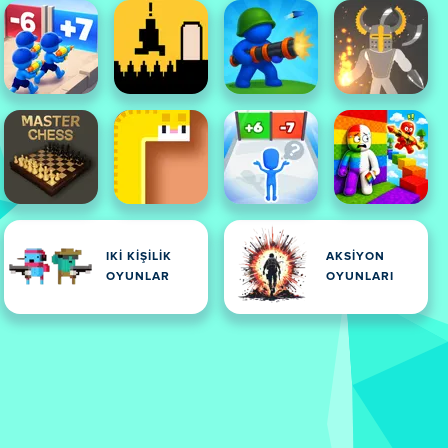
IKI KIŞILIK
AKSIYON
OYUNLAR
OYUNLARI