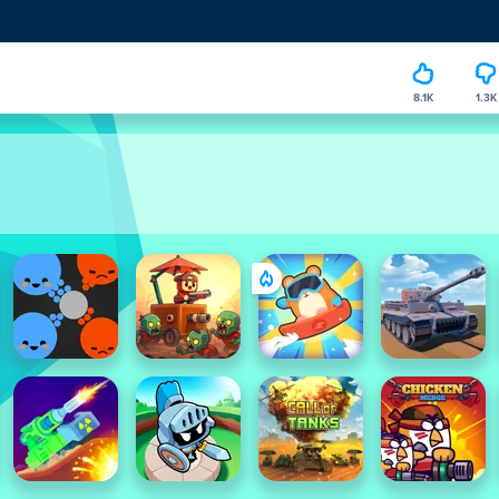
8.1K
1.3K