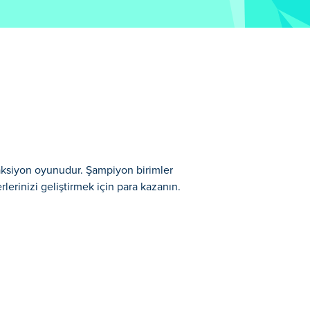
r aksiyon oyunudur. Şampiyon birimler
rlerinizi geliştirmek için para kazanın.
mpiyonlar çağırın, savaş alanında akıllı
eğinizi belirleyin. Her savaşta para
ğı koruyabilecek misiniz?