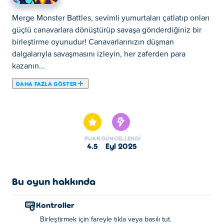
Merge Monster Battles, sevimli yumurtaları çatlatıp onları
güçlü canavarlara dönüştürüp savaşa gönderdiğiniz bir
birleştirme oyunudur! Canavarlarınızın düşman
dalgalarıyla savaşmasını izleyin, her zaferden para
kazanın...
DAHA FAZLA GÖSTER
Merge Monster Battles, sevimli yumurtaları çatlatıp onları
güçlü canavarlara dönüştürüp savaşa gönderdiğiniz bir
birleştirme oyunudur! Canavarlarınızın düşman
dalgalarıyla savaşmasını izleyin, her zaferden para
PUAN
GÜNCELLENDI
kazanın ve bu parayı daha fazla yumurta satın almak için
4.5
Eyl 2025
kullanın. Gittikçe güçlenen yaratıkların kilidini açmak ve
en güçlü canavar ekibini kurmak için birleştirmeye devam
edin. Birleşmeye, savaşmaya ve kazanmaya hazır
Bu oyun hakkında
mısınız?
Kontroller
Merge Monster Battles nasıl oynanır?
Birleştirmek için fareyle tıkla veya basılı tut.