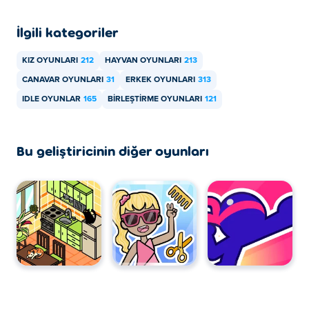
telefon, tablet gibi mobil cihazlarınızda oynayabilirsiniz.
İlgili kategoriler
KIZ OYUNLARI
212
HAYVAN OYUNLARI
213
CANAVAR OYUNLARI
31
ERKEK OYUNLARI
313
IDLE OYUNLAR
165
BIRLEŞTIRME OYUNLARI
121
Bu geliştiricinin diğer oyunları