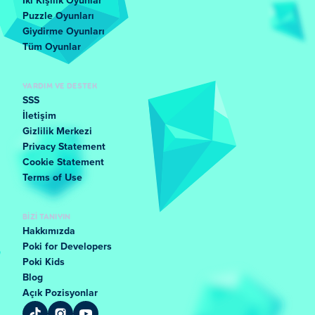
Iki Kişilik Oyunlar
Puzzle Oyunları
Giydirme Oyunları
Tüm Oyunlar
YARDIM VE DESTEK
SSS
İletişim
Gizlilik Merkezi
Privacy Statement
Cookie Statement
Terms of Use
BIZI TANIYIN
Hakkımızda
Poki for Developers
Poki Kids
Blog
Açık Pozisyonlar