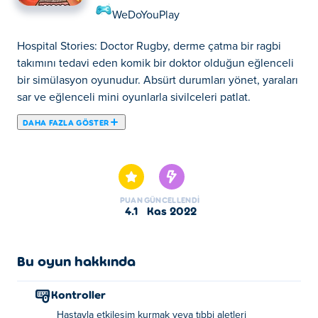
WeDoYouPlay
Hospital Stories: Doctor Rugby, derme çatma bir ragbi
takımını tedavi eden komik bir doktor olduğun eğlenceli
bir simülasyon oyunudur. Absürt durumları yönet, yaraları
sar ve eğlenceli mini oyunlarla sivilceleri patlat.
DAHA FAZLA GÖSTER
Hospital Stories: Doctor Rugby, bir ragbi takımının gülünç
derecede saçma tıbbi durumlarıyla uğraşmak zorunda
kalacağınız bu mini oyun serisinde cerrah ve doktor
olduğunuz eğlenceli bir simülasyon oyunudur. Yaraları
PUAN
GÜNCELLENDI
yamalayın, nesneleri çıkarın, sivilceleri çıkarın, sosislerle
4.1
Kas 2022
(?) yara izlerini ve daha fazlasını çıkarın. Tüm seviyeleri
bitirebilecek misin?
Bu oyun hakkında
Hastane Hikayeleri nasıl oynanır: Doktor
Rugby
Kontroller
Hastayla etkileşim kurmak veya tıbbi aletleri