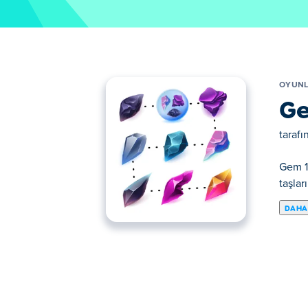
OYUN
Ge
taraf
Gem 11
taşlar
DAHA
Haydi Gem 11 oynayalım. Gem 11 seçkin Pu