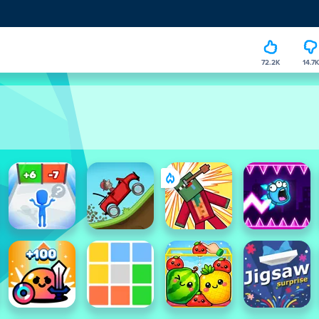
72.2K
14.7K