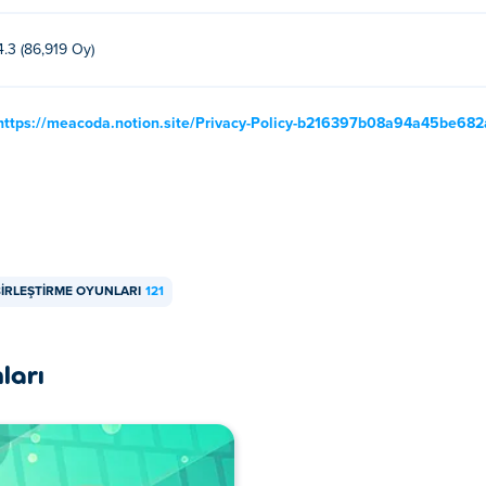
4.3 (86,919 Oy)
https://meacoda.notion.site/Privacy-Policy-b216397b08a94a45be68
IRLEŞTIRME OYUNLARI
121
ları