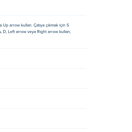
a Up arrow kullan. Çatıya çıkmak için S
 D, Left arrow veya Right arrow kullan,
e
G-Switch 3
.