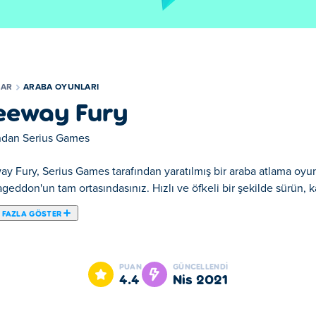
LAR
ARABA OYUNLARI
eeway Fury
ından
Serius Games
ay Fury, Serius Games tarafından yaratılmış bir araba atlama oy
eddon'un tam ortasındasınız. Hızlı ve öfkeli bir şekilde sürün, karş
 FAZLA GÖSTER
atılmış bir araba atlama oyunudur. Bu aksiyon dolu oyunda, Carm
fiği karıştırın, diğer arabalara çarpın ve puan kazanmak için araba
PUAN
GÜNCELLENDI
st düzeye çıkarabilirsiniz. Arabanıza çok fazla zarar vermeyin, aks
4.4
Nis 2021
ton ormanda dikkatli olun. Freeway Fury'yi rekor sürede bitirebili