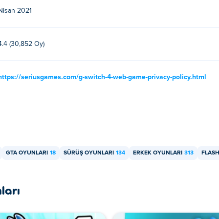
Nisan 2021
4.4 (30,852 Oy)
https://seriusgames.com/g-switch-4-web-game-privacy-policy.html
GTA OYUNLARI
18
SÜRÜŞ OYUNLARI
134
ERKEK OYUNLARI
313
FLAS
ları