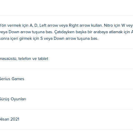
rı
Yön vermek için A, D, Left arrow veya Right arrow kullan. Nitro için W vey
veya Down arrow tuşuna bas. Çatıdayken başka bir arabaya atlamak için A,
sonra içeri girmek için S veya Down arrow tuşuna bas.
/ Sağ ok tuşları (Tavandayken)
masaüstü, telefon ve tablet
şka bir arabaya atladıktan sonra)
Serius Games
tılmıştır. Diğer oyunlarını oynayın Poki:
G-Switch
,
G-Switch 2
v
Sürüş Oyunları
Nisan 2021