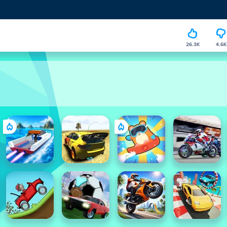
26.3K
4.6K