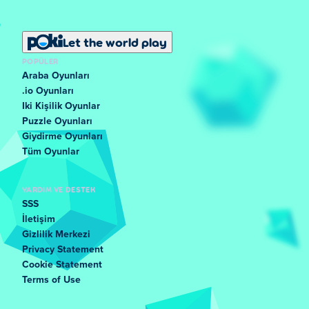
Let the world play
POPÜLER
Araba Oyunları
.io Oyunları
Iki Kişilik Oyunlar
Puzzle Oyunları
Giydirme Oyunları
Tüm Oyunlar
YARDIM VE DESTEK
SSS
İletişim
Gizlilik Merkezi
Privacy Statement
Cookie Statement
Terms of Use