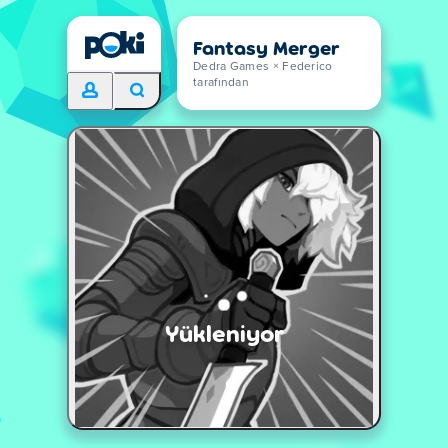
Fantasy Merger
Dedra Games × Federico
tarafından
Yükleniyor