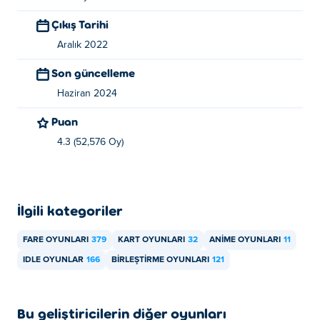
Fantasy Merger, Dedra Games tarafından yaratılmıştır.
Poki'de başka speedrun platform oyunları da var:
OvO
Çıkış Tarihi
Dimensions
Aralık 2022
Fantasy Merger'ı nasıl ücretsiz oynayabilirim?
Son güncelleme
Haziran 2024
Fantasy Merger'ı Poki'da ücretsiz oynayabilirsiniz.
Puan
Fantasy Merger'ı mobil cihazlarda ve
4.3 (52,576 Oy)
masaüstünde oynayabilir miyim?
Fantasy Merger, bilgisayarınızda ve telefon, tablet gibi
mobil cihazlarınızda oynanabilir.
İlgili kategoriler
FARE OYUNLARI
379
KART OYUNLARI
32
ANIME OYUNLARI
11
IDLE OYUNLAR
166
BIRLEŞTIRME OYUNLARI
121
Bu geliştiricilerin diğer oyunları