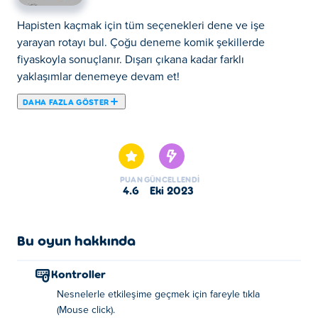
Hapisten kaçmak için tüm seçenekleri dene ve işe
yarayan rotayı bul. Çoğu deneme komik şekillerde
fiyaskoyla sonuçlanır. Dışarı çıkana kadar farklı
yaklaşımlar denemeye devam et!
DAHA FAZLA GÖSTER
Escaping the Prison, Henry Stickmin mirası serisinin ikinci
bölümüdür. Oyunda amacın yakalanmadan korumaları
geçmektir. Zaman oyunu boyunca her aşamada çeşitli
araçlar arasından seçim yapabilirsin: Dosya, Cep
PUAN
GÜNCELLENDI
Telefonu, Matkap, NrG İçecek, Işınlayıcı ve Roketatar.
4.6
Eki 2023
Doğru seçimleri yaparsan hayatta kalabilirsin! Olası tüm
sonları tahmin edebiliyor musun? Lame Way, Sneaky Way
veya Badass Way'den kaçabilirsin! Tüm Henry Stickman
Bu oyun hakkında
oyunlarını Poki adrsinde bulabilir ve ücretsiz
oynayabilirsin.
Kontroller
Nesnelerle etkileşime geçmek için fareyle tıkla
Nasıl oynanır:
(Mouse click).