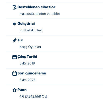
Nesnelerle etkileşim kurmak için farenin sol düğmesini
Desteklenen cihazlar
kullan. Muhafızları geçmek için her seviyedeki çeşitli
masaüstü, telefon ve tablet
araçlardan yararlanmayı unutma.
Geliştirici
İçerik oluşturucu hakkında:
PuffballsUnited
Escaping the Prison, Puffballs United tarafından
Tür
geliştirilmiştir. Diğer efsanevi Henry Stickmin
Breaking
Kaçış Oyunları
the Bank
,
Infiltrating the Airship
,
Elması Çalmak
,
Fleeing
the Complex
oyunlarını Poki üzerinden oyna.
Çıkış Tarihi
Eylül 2019
Son güncelleme
Ekim 2023
Puan
4.6 (3,242,558 Oy)