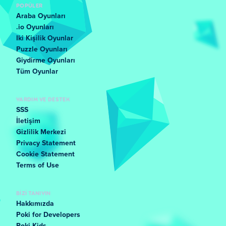
POPÜLER
Araba Oyunları
.io Oyunları
Iki Kişilik Oyunlar
Puzzle Oyunları
Giydirme Oyunları
Tüm Oyunlar
YARDIM VE DESTEK
SSS
İletişim
Gizlilik Merkezi
Privacy Statement
Cookie Statement
Terms of Use
BIZI TANIYIN
Hakkımızda
Poki for Developers