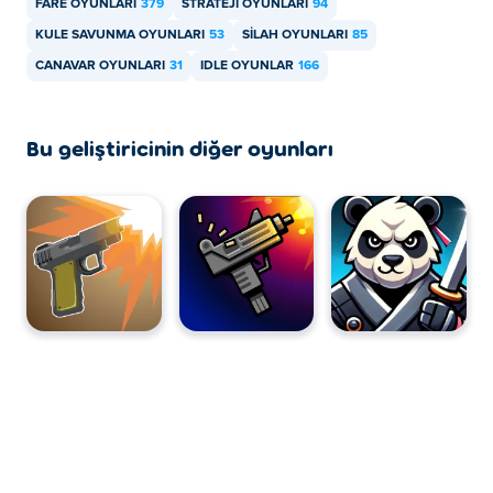
Day of Meat Castle oyununu bilgisayarınızda ve telefon,
FARE OYUNLARI
379
STRATEJI OYUNLARI
94
tablet gibi mobil cihazlarınızda oynayabilirsiniz.
KULE SAVUNMA OYUNLARI
53
SILAH OYUNLARI
85
CANAVAR OYUNLARI
31
IDLE OYUNLAR
166
Bu geliştiricinin diğer oyunları