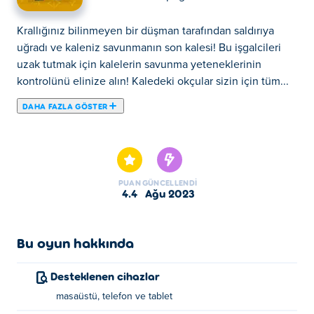
Krallığınız bilinmeyen bir düşman tarafından saldırıya
uğradı ve kaleniz savunmanın son kalesi! Bu işgalcileri
uzak tutmak için kalelerin savunma yeteneklerinin
kontrolünü elinize alın! Kaledeki okçular sizin için tüm...
DAHA FAZLA GÖSTER
Krallığınız bilinmeyen bir düşman tarafından saldırıya
uğradı ve kaleniz savunmanın son kalesi! Bu işgalcileri
uzak tutmak için kalelerin savunma yeteneklerinin
kontrolünü elinize alın! Kaledeki okçular sizin için tüm
PUAN
GÜNCELLENDI
atışları yaparken, siz içeridekileri savunmak için sınırlı
4.4
Ağu 2023
kaynaklarınızı yönetmeniz ve kontrol etmeniz gerekiyor!
Gökten düşen para içeren altın yumurtalardan ejderha
benzeri ateş ışınlarına kadar kale için yeni harika
Bu oyun hakkında
yükseltmeler kazanmak için kristalleri toplayın! Evinizi
sonsuz canavar dalgalarından koruyun ama bunu
Desteklenen cihazlar
yaparken havalı görünün;)
masaüstü, telefon ve tablet