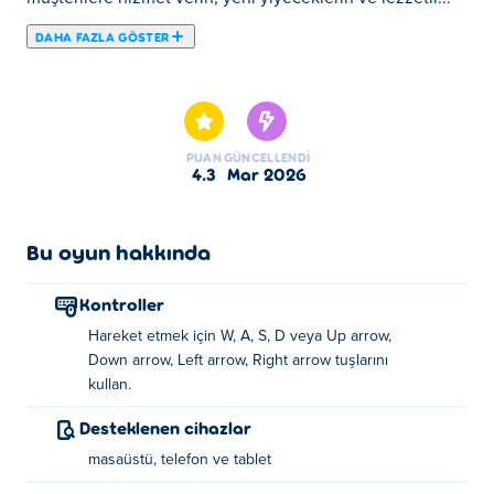
DAHA FAZLA GÖSTER
Chef Bacon, sıfırdan başlayarak şirin bir çiftlik pazarı
işleteceğiniz eğlenceli bir yemek pişirme ve yönetim
oyunudur! Taze elmalar toplayarak başlayın, mutlu
müşterilere hizmet verin, yeni yiyeceklerin ve lezzetli
PUAN
GÜNCELLENDI
tariflerin kilidini açın ve işlerin sorunsuz yürümesi için
4.3
Mar 2026
yardımcılar işe alın. Becerilerinizi geliştirin, işinizi
büyütün ve pazarınız genişledikçe daha fazla para
kazanın. Yemek pişirmeye, çiftçilik yapmaya ve pazar
Bu oyun hakkında
ustası olmaya hazır mısınız?
Kontroller
Chef Bacon nasıl oynanır?
Hareket etmek için W, A, S, D veya Up arrow,
Down arrow, Left arrow, Right arrow tuşlarını
Hareket etmek için WASD tuşlarını, ok tuşlarını veya
kullan.
joystick'i kullanın.
Desteklenen cihazlar
Chef Bacon'ı kim yarattı?
masaüstü, telefon ve tablet
Chef Bacon, SnoutUp tarafından geliştirilmiştir. Diğer