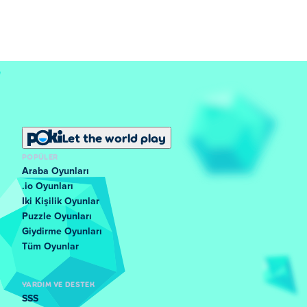
Let the world play
POPÜLER
Araba Oyunları
.io Oyunları
Iki Kişilik Oyunlar
Puzzle Oyunları
Giydirme Oyunları
Tüm Oyunlar
YARDIM VE DESTEK
SSS