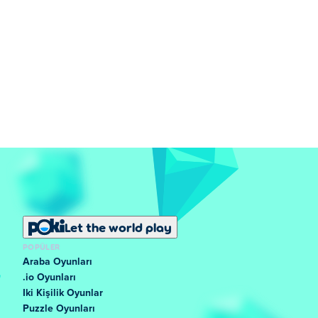
Let the world play
POPÜLER
Araba Oyunları
.io Oyunları
Iki Kişilik Oyunlar
Puzzle Oyunları