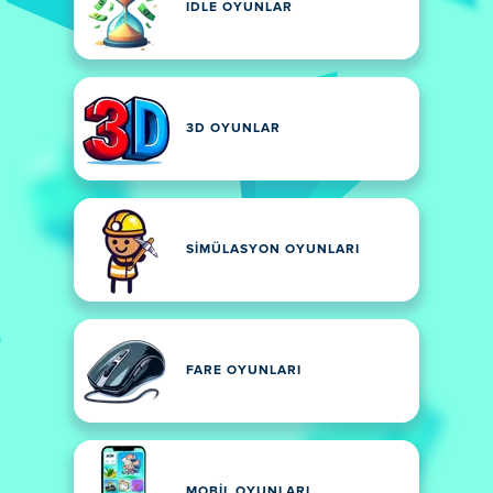
IDLE OYUNLAR
3D OYUNLAR
SIMÜLASYON OYUNLARI
FARE OYUNLARI
MOBIL OYUNLARI