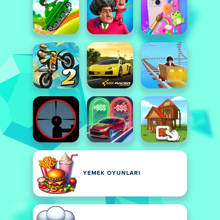
YEMEK OYUNLARI