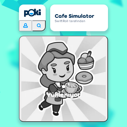
Cafe Simulator
SwiftRoll tarafından
Yükleniyor