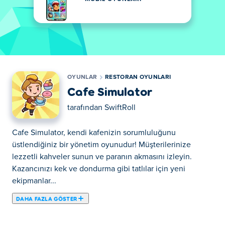
OYUNLAR
RESTORAN OYUNLARI
Cafe Simulator
tarafından
SwiftRoll
Cafe Simulator, kendi kafenizin sorumluluğunu
üstlendiğiniz bir yönetim oyunudur! Müşterilerinize
lezzetli kahveler sunun ve paranın akmasını izleyin.
Kazancınızı kek ve dondurma gibi tatlılar için yeni
ekipmanlar...
DAHA FAZLA GÖSTER
Cafe Simulator, kendi kafenizin sorumluluğunu
üstlendiğiniz bir yönetim oyunudur! Müşterilerinize