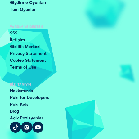
Giydirme Oyunları
Tüm Oyunlar
YARDIM VE DESTEK
SSS
İletişim
Gizlilik Merkezi
Privacy Statement
Cookie Statement
Terms of Use
BIZI TANIYIN
Hakkımızda
Poki for Developers
Poki Kids
Blog
Açık Pozisyonlar