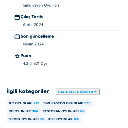
Simülasyon Oyunları
Cafe Simulator'ı Poki'da ücretsiz oynayabilirsiniz.
Çıkış Tarihi
Cafe Simulator'ı mobil cihazlarda ve
Aralık 2024
masaüstünde oynayabilir miyim?
Son güncelleme
Cafe Simulator oyununu bilgisayarınızda ve telefon,
Kasım 2024
tablet gibi mobil cihazlarınızda oynayabilirsiniz.
Puan
4.3 (2,621 Oy)
İlgili kategoriler
DAHA FAZLA GÖSTER
KIZ OYUNLARI
212
SIMÜLASYON OYUNLARI
335
3D OYUNLAR
364
RESTORAN OYUNLARI
49
YEMEK OYUNLARI
96
IDLE OYUNLAR
166