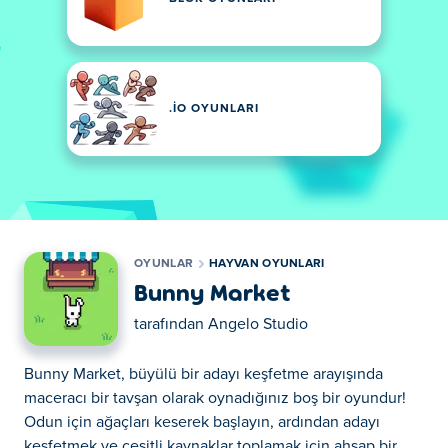
.IO OYUNLARI
OYUNLAR
HAYVAN OYUNLARI
Bunny Market
tarafından
Angelo Studio
Bunny Market, büyülü bir adayı keşfetme arayışında
maceracı bir tavşan olarak oynadığınız boş bir oyundur!
Odun için ağaçları keserek başlayın, ardından adayı
keşfetmek ve çeşitli kaynaklar toplamak için ahşap bir