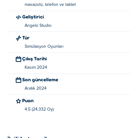
Bunny Market'i kim yarattı?
masaüstü, telefon ve tablet
Geliştirici
Bunny Market, Angelo Studio tarafından yaratılmıştır. Bu
onların Poki'deki ilk oyunu!
Angelo Studio
Bunny Market'i ücretsiz olarak nasıl
Tür
oynayabilirim?
Simülasyon Oyunları
Çıkış Tarihi
Poki'de Bunny Market'i ücretsiz oynayabilirsiniz.
Kasım 2024
Bunny Market'i mobil cihazlarda ve
masaüstünde oynayabilir miyim?
Son güncelleme
Aralık 2024
Bunny Market bilgisayarınızda ve telefon, tablet gibi
mobil cihazlarınızda oynanabilir.
Puan
4.5 (24,332 Oy)