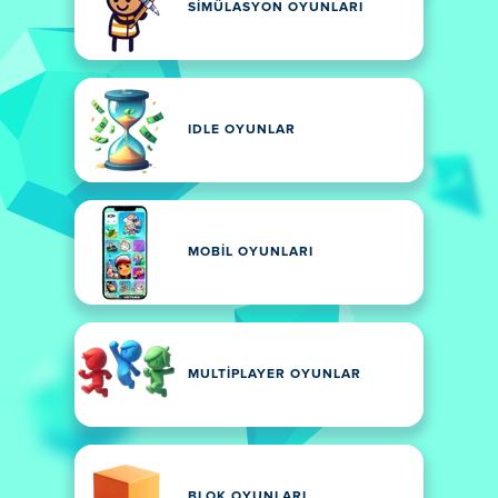
SIMÜLASYON OYUNLARI
IDLE OYUNLAR
MOBIL OYUNLARI
MULTIPLAYER OYUNLAR
BLOK OYUNLARI