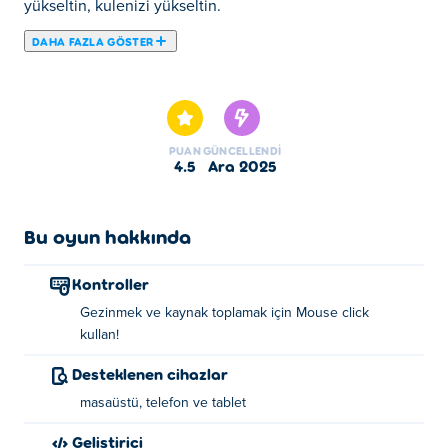
yükseltin, kulenizi yükseltin.
DAHA FAZLA GÖSTER
Haydi Babel Tower oynayalım. Babel Tower seçkin Idle
Oyunlar mızdandır.
PUAN
GÜNCELLENDI
4.5
Ara 2025
Bu oyun hakkında
Kontroller
Gezinmek ve kaynak toplamak için Mouse click
kullan!
Desteklenen cihazlar
masaüstü, telefon ve tablet
Geliştirici