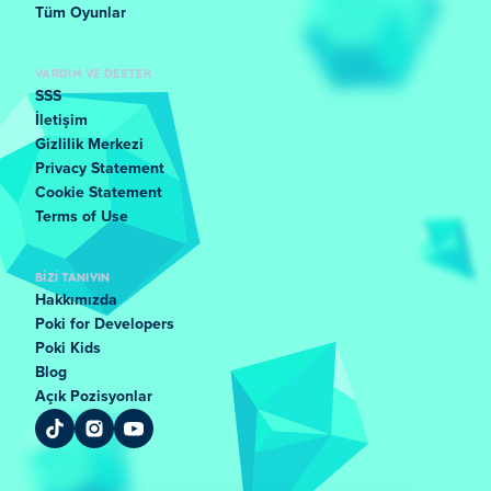
Tüm Oyunlar
YARDIM VE DESTEK
SSS
İletişim
Gizlilik Merkezi
Privacy Statement
Cookie Statement
Terms of Use
BIZI TANIYIN
Hakkımızda
Poki for Developers
Poki Kids
Blog
Açık Pozisyonlar