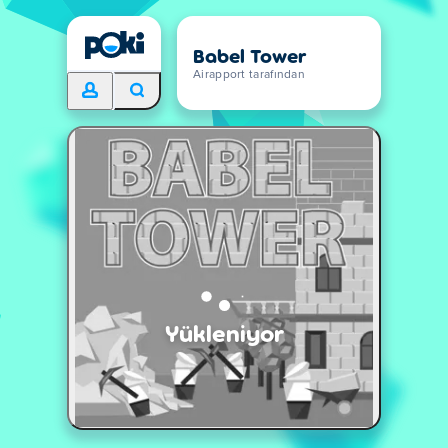
Babel Tower
Airapport tarafından
Yükleniyor