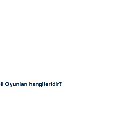
l Oyunları hangileridir?