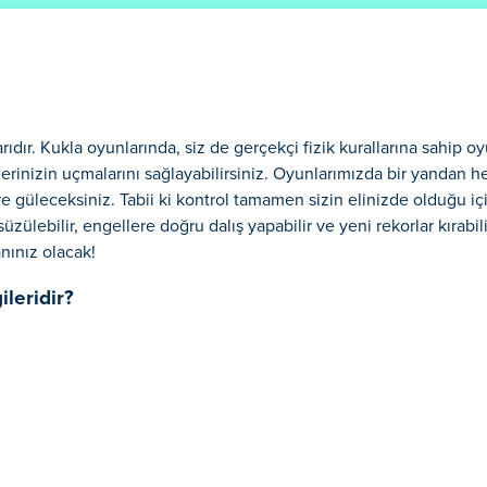
ıdır. Kukla oyunlarında, siz de gerçekçi fizik kurallarına sahip oy
rlerinizin uçmalarını sağlayabilirsiniz. Oyunlarımızda bir yandan 
 güleceksiniz. Tabii ki kontrol tamamen sizin elinizde olduğu için
ülebilir, engellere doğru dalış yapabilir ve yeni rekorlar kırabil
nınız olacak!
ileridir?