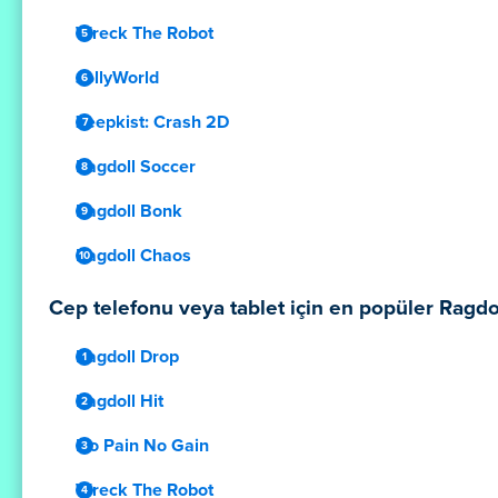
Wreck The Robot
JollyWorld
Zeepkist: Crash 2D
Ragdoll Soccer
Ragdoll Bonk
Ragdoll Chaos
Cep telefonu veya tablet için en popüler Ragdol
Ragdoll Drop
Ragdoll Hit
No Pain No Gain
Wreck The Robot