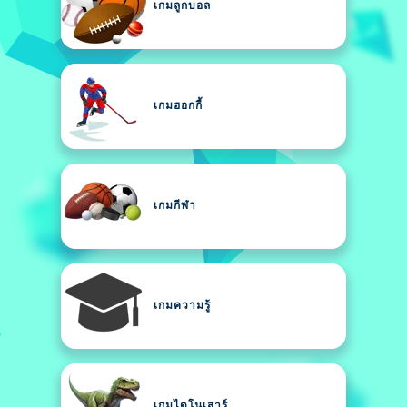
เกมลูกบอล
เกมฮอกกี้
เกมกีฬา
เกมความรู้
เกมไดโนเสาร์