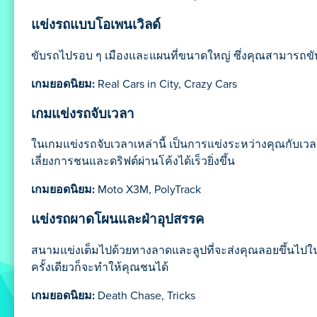
แข่งรถแบบโอเพนเวิลด์
ขับรถไปรอบ ๆ เมืองและแผนที่ขนาดใหญ่ ซึ่งคุณสามารถ
เกมยอดนิยม:
Real Cars in City, Crazy Cars
เกมแข่งรถจับเวลา
ในเกมแข่งรถจับเวลาเหล่านี้ เป็นการแข่งระหว่างคุณกับเวล
เลี่ยงการชนและดริฟต์ผ่านโค้งได้เร็วยิ่งขึ้น
เกมยอดนิยม:
Moto X3M, PolyTrack
แข่งรถผาดโผนและฝ่าอุปสรรค
สนามแข่งเต็มไปด้วยทางลาดและลูปที่จะส่งคุณลอยขึ้นไปใน
ครั้งเดียวก็จะทำให้คุณชนได้
เกมยอดนิยม:
Death Chase, Tricks