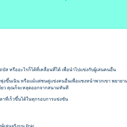
หรืออะไรก็ได้ที่เคลื่อนที่ได้ เพื่อนำไปแข่งกับผู้เล่นคนอื่น
 พุ่งขึ้นเนิน หรือแม้แต่ชนคู่แข่งคนอื่นเพื่อแซงหน้าพวกเขา พยายามเ
งเดียว คุณก็จะหลุดออกจากสนามทันที
าที่เร็วขึ้นได้ในทุกรอบการแข่งขัน
้เล่นจริงบน Poki