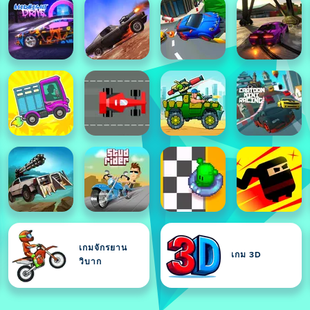
เกมจักรยาน
เกม 3D
วิบาก