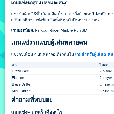
เกมแข่งรถสุดแปลกและสนุก
แข่งขันด้วยวิธีที่ไม่คาดคิด ตั้งแต่การวิ่งด้วยเท้าไปจนถ
เปลี่ยนวิธีการแข่งขันหรือสิ่งที่คุณใช้ในการแข่งขัน
เกมยอดนิยม:
Parkour Race, Marble Run 3D
เกมแข่งรถแบบผู้เล่นหลายคน
แข่งกับเพื่อน ๆ บนหน้าจอเดียวกันใน
เกมสำหรับผู้เล่น 2 คน
เกม
โหมด
Crazy Cars
2 player
Flipside
2 player
Blaze Drifter
Online mu
MPH Online
Online mu
คำถามที่พบบ่อย
เกมแข่งความเร็วคืออะไร