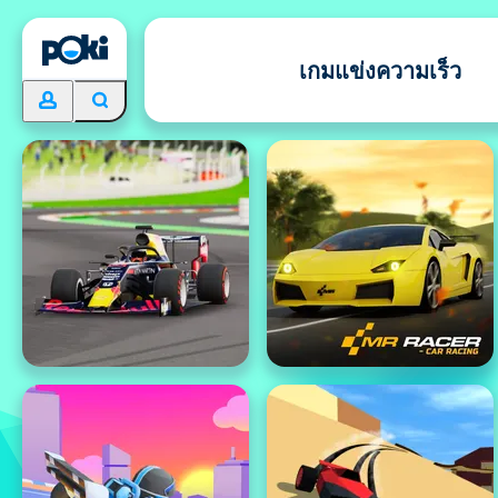
เกมแข่งความเร็ว