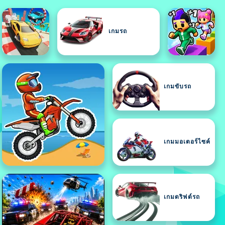
เกมรถ
เกมขับรถ
เกมมอเตอร์ไซค์
เกมดริฟต์รถ