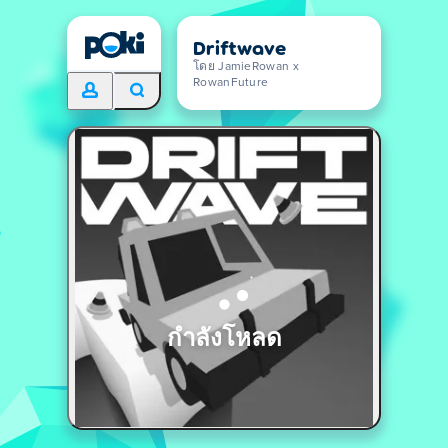
Driftwave
โดย JamieRowan x
RowanFuture
กำลังโหลด