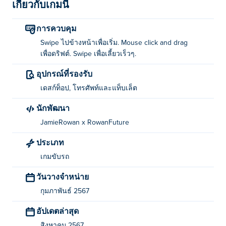
เกี่ยวกับเกมนี้
วิธีเล่น Driftwave?
การควบคุม
ปัดไปข้างหน้าเพื่อเริ่มต้น คลิกและลากที่ใดก็ได้บนหน้าจอ
Swipe ไปข้างหน้าเพื่อเริ่ม. Mouse click and drag
ขณะขับรถเพื่อดริฟท์ ลากต่อไปเพื่อการควบคุมที่มากขึ้น
เพื่อดริฟต์. Swipe เพื่อเลี้ยวเร็วๆ.
ปัดไปในทิศทางต่างๆ เพื่อเลี้ยวอย่างรวดเร็ว
อุปกรณ์ที่รองรับ
ใครเป็นผู้สร้าง Driftwave?
เดสก์ท็อป, โทรศัพท์และแท็บเล็ต
Driftwave สร้างโดย JamieRowan x RowanFuture นี่เป็น
นักพัฒนา
เกมแรกของพวกเขา Poki (โปกิ)!
JamieRowan x RowanFuture
ฉันจะเล่น Driftwave ฟรีได้อย่างไร?
ประเภท
คุณสามารถเล่น Driftwave ได้ฟรีบน 𝐆𝐎𝐎
เกมขับรถ
วันวางจำหน่าย
ฉันสามารถเล่น Driftwave บนอุปกรณ์มือถือและเด
สก์ท็อปได้หรือไม่?
กุมภาพันธ์ 2567
อัปเดตล่าสุด
Driftwave สามารถเล่นได้บนคอมพิวเตอร์และอุปกรณ์
เคลื่อนที่ เช่น โทรศัพท์และแท็บเล็ต
สิงหาคม 2567