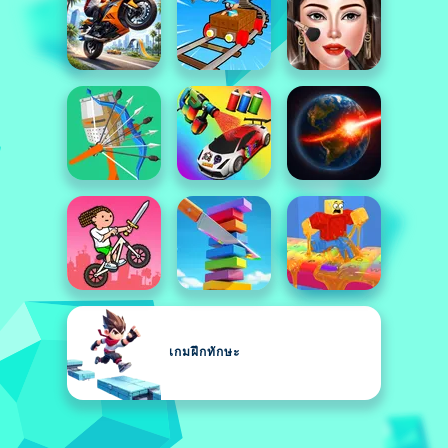
เกมฝึกทักษะ