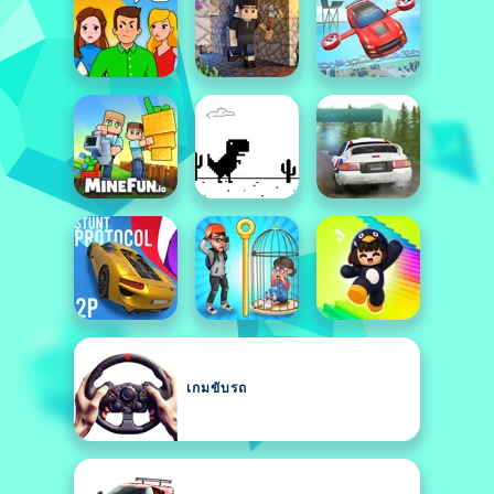
เกมขับรถ