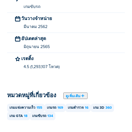
เกมขับรถ
วันวางจำหน่าย
มีนาคม 2562
อัปเดตล่าสุด
มิถุนายน 2565
เรตติ้ง
4.5 (1,293,107 โหวต)
หมวดหมู่ที่เกี่ยวข้อง
ดูเพิ่มเติม
เกมแข่งความเร็ว
155
เกมรถ
169
เกมตำรวจ
16
เกม 3D
360
เกม GTA
18
เกมขับรถ
134