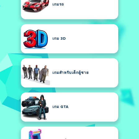
เกมรถ
เกม 3D
เกมสำหรับเด็กผู้ชาย
เกม GTA