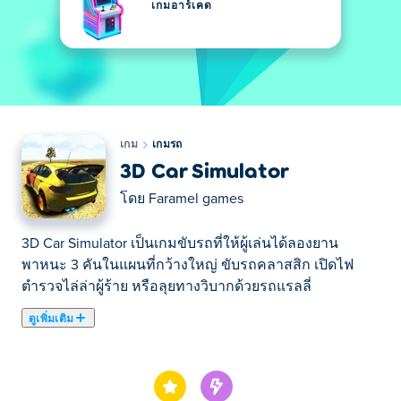
เกมอาร์เคด
เกม
เกมรถ
3D Car Simulator
โดย
Faramel games
3D Car Simulator เป็นเกมขับรถที่ให้ผู้เล่นได้ลองยาน
พาหนะ 3 คันในแผนที่กว้างใหญ่ ขับรถคลาสสิก เปิดไฟ
ตำรวจไล่ล่าผู้ร้าย หรือลุยทางวิบากด้วยรถแรลลี่
ดูเพิ่มเติม
ที่นี่คุณสามารถเล่น 3D Car Simulator. 3D Car Simulator
เป็นหนึ่งใน เกมรถ ที่เราคัดเลือกมา