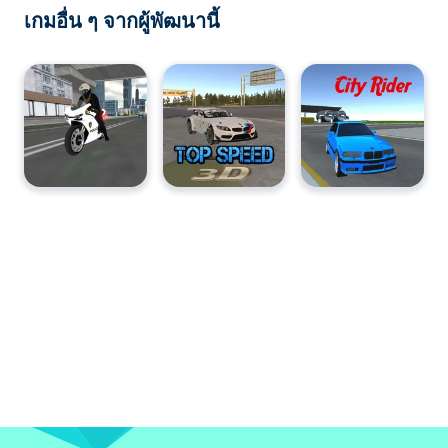
เกมอื่น ๆ จากผู้พัฒนานี้