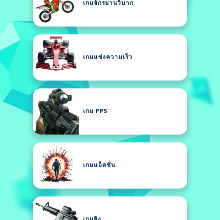
เกมจักรยานวิบาก
เกมแข่งความเร็ว
เกม FPS
เกมแอ็คชั่น
เกมยิง