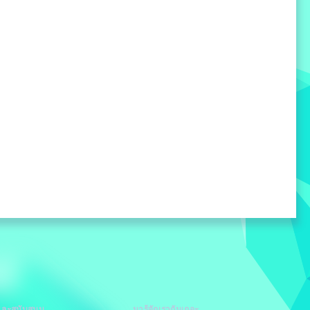
และสนับสนุน
มารู้จักเรากันเถอะ