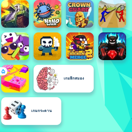
เกมฝึกสมอง
เกมกระดาน