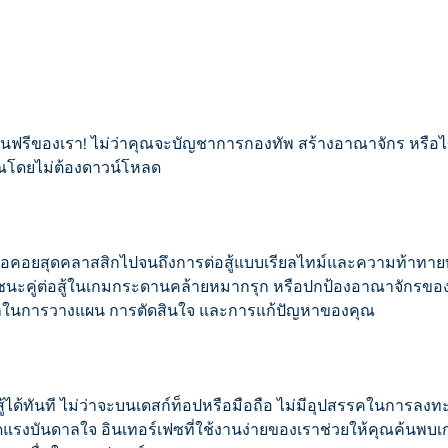
ีของเรา! ไม่ว่าคุณจะบัญชาการกองทัพ สร้างอาณาจักร หรือไขปร
คุณโดยไม่ต้องดาวน์โหลด
หอคอยสุดคลาสสิกไปจนถึงการต่อสู้แบบเรียลไทม์และความท้าทายท
นะคู่ต่อสู้ในเกมกระดานคล้ายหมากรุก หรือปกป้องอาณาจักรของ
ารถในการวางแผน การตัดสินใจ และการแก้ปัญหาของคุณ
้ได้ทันที ไม่ว่าจะบนเดสก์ท็อปหรือมือถือ ไม่มีอุปสรรคในการลงท
กิดแรงบันดาลใจ อินเทอร์เฟซที่ใช้งานง่ายของเราช่วยให้คุณค้นพบเ