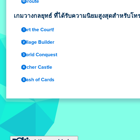
Reroute
เกมวางกลยุทธ์ ที่ได้รับความนิยมสูงสุดสำหรับโทร
Sort the Court!
Village Builder
World Conquest
Archer Castle
Clash of Cards