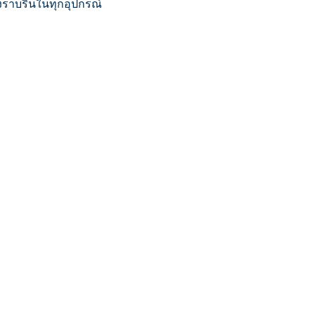
งราบรื่นในทุกอุปกรณ์