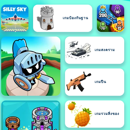
เกมป้องกันฐาน
เกมสงคราม
เกมปืน
เกมรวมสิ่งของ