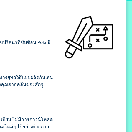
ิศนาที่ซับซ้อน Poki มี
างยุทธวิธีแบบผลัดกันเล่น
คุณจากคลื่นของศัตรู
ะเบียน ไม่มีการดาวน์โหลด
กมใหม่ๆ ได้อย่างง่ายดาย