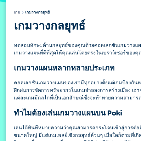
เกม
เกมวางกลยุทธ์
เกมวางกลยุทธ์
ทดสอบทักษะด้านกลยุทธ์ของคุณด้วยคอลเลกชันเกมวางแผนฟร
เกมวางแผนที่ดีที่สุดให้คุณเล่นโดยตรงในเบราว์เซอร์ของ
เกมวางแผนหลากหลายประเภท
คอลเลกชันเกมวางแผนของเรามีทุกอย่างตั้งแต่เกมป้องกัน
ฝึกฝนการจัดการทรัพยากรในเกมจำลองการสร้างเมือง เอาช
แต่ละเกมมีกลไกที่เป็นเอกลักษณ์ซึ่งจะท้าทายความสาม
ทำไมต้องเล่นเกมวางแผนบน Poki
เล่นได้ทันทีหมายความว่าคุณสามารถกระโจนเข้าสู่การต่อสู
ขนาดใหญ่ มีแต่เกมเพลย์เชิงกลยุทธ์ล้วนๆ เมื่อใดก็ตามที่เ