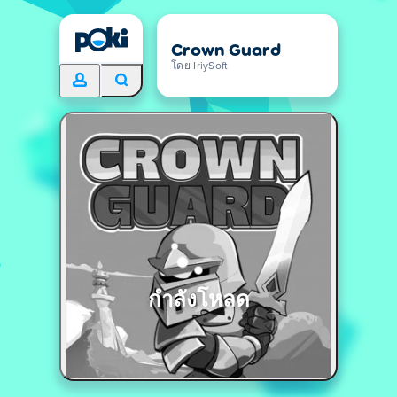
Crown Guard
โดย IriySoft
กำลังโหลด