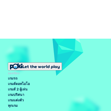
Let the world play
ยอดนิยม
เกมรถ
เกมส์ดอทไอโอ
เกมส์ 2 ผู้เล่น
เกมปริศนา
เกมแต่งตัว
ทุกเกม