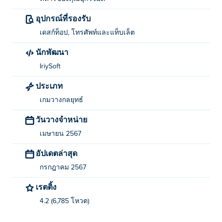
แตะที่แผ่นกระเบื้องว่างเพื่อสร้างหอคอย วาดเส้นทางให้
ทหารของคุณโจมตีปราสาทของศัตรู
อุปกรณ์ที่รองรับ
เดสก์ท็อป, โทรศัพท์และแท็บเล็ต
ใครเป็นผู้สร้าง Crown Guard?
นักพัฒนา
Crown Guard สร้างโดย Iriysoft เล่นเกมมอเตอร์ไซค์วิบาก
IriySoft
อื่น ๆ ของพวกเขาได้ Poki (โปกิ)-
Moto Maniac
-
Moto
Maniac 2
และ
Rush Race Motocross
-
ประเภท
ฉันจะเล่น Crown Guard ได้ฟรีได้อย่างไร?
เกมวางกลยุทธ์
วันวางจำหน่าย
คุณสามารถเล่น Crown Guard ได้ฟรีบน 🧚‍♀️
เมษายน 2567
ฉันสามารถเล่น Crown Guard บนอุปกรณ์มือถือ
อัปเดตล่าสุด
และเดสก์ท็อปได้หรือไม่?
กรกฎาคม 2567
Crown Guard สามารถเล่นได้บนคอมพิวเตอร์และอุปกรณ์
เรตติ้ง
มือถือของคุณ เช่น โทรศัพท์และแท็บเล็ต
4.2 (6,785 โหวต)