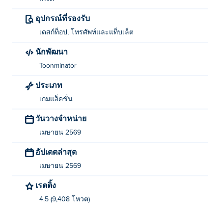
ใครเป็นผู้สร้างเกม Push Titans?
อุปกรณ์ที่รองรับ
Push Titans สร้างโดย Toonminator นี่เป็นเกมแรกของพวก
เดสก์ท็อป, โทรศัพท์และแท็บเล็ต
เขาบน Poki!
นักพัฒนา
ฉันจะเล่น Push Titans ได้ฟรีได้อย่างไร?
Toonminator
ประเภท
คุณสามารถเล่น Push Titans ได้ฟรีบน Poki
เกมแอ็คชั่น
ฉันสามารถเล่น Push Titans บนอุปกรณ์มือถือและ
วันวางจำหน่าย
คอมพิวเตอร์ได้หรือไม่?
เมษายน 2569
เกม Push Titans สามารถเล่นได้ทั้งบนคอมพิวเตอร์และ
อัปเดตล่าสุด
อุปกรณ์พกพา เช่น โทรศัพท์และแท็บเล็ต
เมษายน 2569
เรตติ้ง
4.5 (9,408 โหวต)