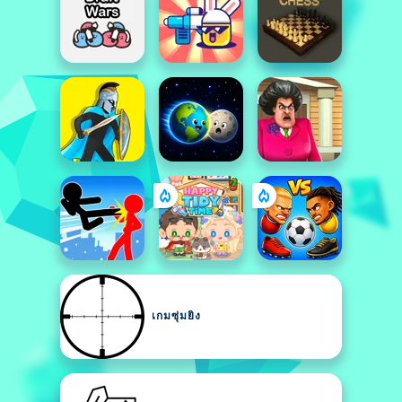
เกมซุ่มยิง