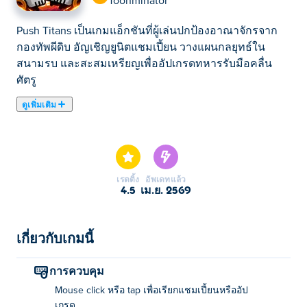
Toonminator
Push Titans เป็นเกมแอ็กชันที่ผู้เล่นปกป้องอาณาจักรจาก
กองทัพผีดิบ อัญเชิญยูนิตแชมเปี้ยน วางแผนกลยุทธ์ใน
สนามรบ และสะสมเหรียญเพื่ออัปเกรดทหารรับมือคลื่น
ศัตรู
ดูเพิ่มเติม
Push Titans เป็นเกมวางแผนการรบที่คุณต้องปกป้อง
อาณาจักรของคุณจากกองทัพซอมบี้ที่บุกเข้ามา! อัญเชิญ
แชมเปี้ยนผู้ทรงพลัง เลือกตำแหน่งที่ชาญฉลาดในสนามรบ
และตัดสินใจว่าจะสร้างทหารเพิ่มหรืออัปเกรดทหารที่มีอยู่
เรตติ้ง
อัพเดทแล้ว
เมื่อใด รับเหรียญจากการต่อสู้แต่ละครั้งและใช้มันเพื่อเสริม
4.5
เม.ย. 2569
ความแข็งแกร่งให้กับกองทัพของคุณเพื่อเตรียมพร้อม
สำหรับการต่อสู้ที่ยากขึ้นในอนาคต คุณจะสามารถเอาชนะ
ความคิดของเหล่าซอมบี้และปกป้องอาณาจักรได้หรือไม่?
เกี่ยวกับเกมนี้
วิธีการเล่นเกม Push Titans?
การควบคุม
Mouse click หรือ tap เพื่อเรียกแชมเปี้ยนหรืออัป
คลิกหรือแตะเพื่อเลือกเรียกแชมเปี้ยนหรืออัปเกรดพวกเขา
เกรด