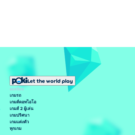
Let the world play
ยอดนิยม
เกมรถ
เกมส์ดอทไอโอ
เกมส์ 2 ผู้เล่น
เกมปริศนา
เกมแต่งตัว
ทุกเกม