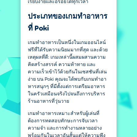
เรียบง่ายและอร่อยได้ทุกเวลา
ประเภทของเกมทำอาหาร
ที่ Poki
เกมทำอาหารเป็นหนึ่งในเกมออนไลน์
ฟรีที่ได้รับความนิยมมากที่สุด และด้วย
เหตุผลที่ดี: เกมเหล่านี้ผสมผสานความ
คิดสร้างสรรค์ ความท้าทาย และ
ความเร็วเข้าไว้ด้วยกันในเซสชันที่เล่น
ง่าย บน Poki คุณจะได้พบกับเกมทำอา
หารสนุกๆ ที่มีตั้งแต่การเตรียมอาหาร
ในครัวเสมือนจริงไปจนถึงการบริหาร
ร้านอาหารที่วุ่นวาย
เกมทำอาหารเหมาะสำหรับผู้เล่นที่
ต้องการทดสอบทักษะการจับเวลา
ความจำ และการทำงานหลายอย่าง
พร้อมกันในเวลาอันสั้นแต่ให้ความพึง