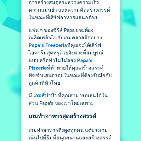
การสร้างสมดุลระหว่างความเร็ว
ความแม่นยำ และความคิดสร้างสรรค์
ในขณะที่เสิร์ฟอาหารแสนอร่อย
แฟน ๆ ของซีรีส์ Papa's จะต้อง
เพลิดเพลินไปกับเกมคลาสสิกอย่าง
Papa's Freezeria
ที่คุณจะได้เสิร์ฟ
ไอศกรีมสุดหรูด้วยจังหวะที่สมบูรณ์
แบบ หรือทำไมไม่ลอง
Papa's
Pizzeria
ที่ท้าทายให้คุณสร้างสรรค์
พิซซ่าแสนอร่อยในขณะที่ต้องรับมือกับ
ลูกค้าที่หิวโหย
มี
เกมส์ปาป้า
ที่คุณสามารถเล่นได้ใน
ส่วน Papa's ของเราโดยเฉพาะ
เกมทำอาหารสุดสร้างสรรค์
เกมทำอาหารดึงดูดทุกคน แต่บางเกม
เน้นไปที่ธีมที่สนุกสนานและสร้างสรรค์