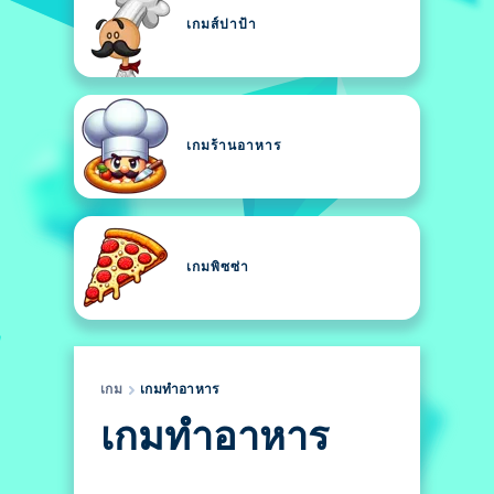
เกมส์ปาป้า
เกมร้านอาหาร
เกมพิซซ่า
เกม
เกมทำอาหาร
เกมทำอาหาร