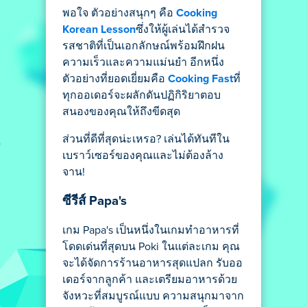
พอใจ ตัวอย่างสนุกๆ คือ
Cooking
Korean Lesson
ซึ่งให้ผู้เล่นได้สำรวจ
รสชาติที่เป็นเอกลักษณ์พร้อมฝึกฝน
ความเร็วและความแม่นยำ อีกหนึ่ง
ตัวอย่างที่ยอดเยี่ยมคือ
Cooking Fast
ที่
ทุกออเดอร์จะผลักดันปฏิกิริยาตอบ
สนองของคุณให้ถึงขีดสุด
ส่วนที่ดีที่สุดน่ะเหรอ? เล่นได้ทันทีใน
เบราว์เซอร์ของคุณและไม่ต้องล้าง
จาน!
ซีรีส์ Papa's
เกม Papa's เป็นหนึ่งในเกมทำอาหารที่
โดดเด่นที่สุดบน Poki ในแต่ละเกม คุณ
จะได้จัดการร้านอาหารสุดแปลก รับออ
เดอร์จากลูกค้า และเตรียมอาหารด้วย
จังหวะที่สมบูรณ์แบบ ความสนุกมาจาก