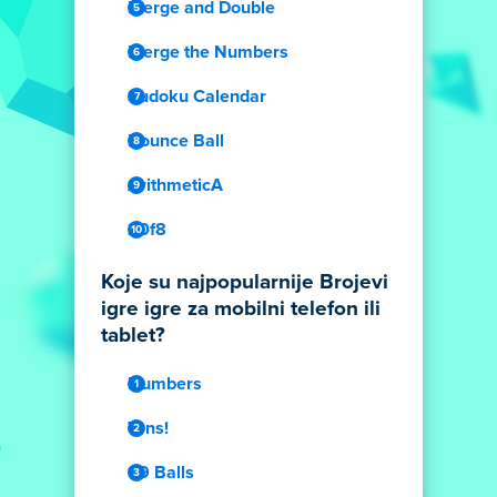
Merge and Double
Merge the Numbers
Sudoku Calendar
Bounce Ball
ArithmeticA
20f8
Koje su najpopularnije Brojevi
igre igre za mobilni telefon ili
tablet?
Numbers
Tens!
99 Balls