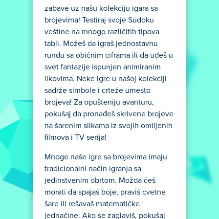
zabave uz našu kolekciju igara sa
brojevima! Testiraj svoje Sudoku
veštine na mnogo različitih tipova
tabli. Možeš da igraš jednostavnu
rundu sa običnim ciframa ili da uđeš u
svet fantazije ispunjen animiranim
likovima. Neke igre u našoj kolekciji
sadrže simbole i crteže umesto
brojeva! Za opušteniju avanturu,
pokušaj da pronađeš skrivene brojeve
na šarenim slikama iz svojih omiljenih
filmova i TV serija!
Mnoge naše igre sa brojevima imaju
tradicionalni način igranja sa
jedinstvenim obrtom. Možda ćeš
morati da spajaš boje, praviš cvetne
šare ili rešavaš matematičke
jednačine. Ako se zaglaviš, pokušaj