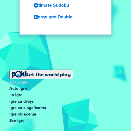
Ultimate Sudoku
Merge and Double
Let the world play
POPULARNI
Auto igre
.io igre
Igre za dvoje
Igre sa slagalicama
Igre oblačenja
Sve igre