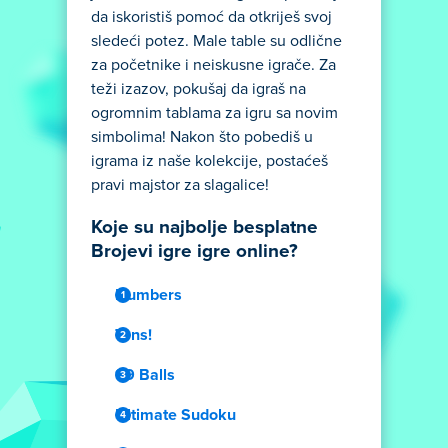
da iskoristiš pomoć da otkriješ svoj
sledeći potez. Male table su odlične
za početnike i neiskusne igrače. Za
teži izazov, pokušaj da igraš na
ogromnim tablama za igru sa novim
simbolima! Nakon što pobediš u
igrama iz naše kolekcije, postaćeš
pravi majstor za slagalice!
Koje su najbolje besplatne
Brojevi igre igre online?
Numbers
Tens!
99 Balls
Ultimate Sudoku