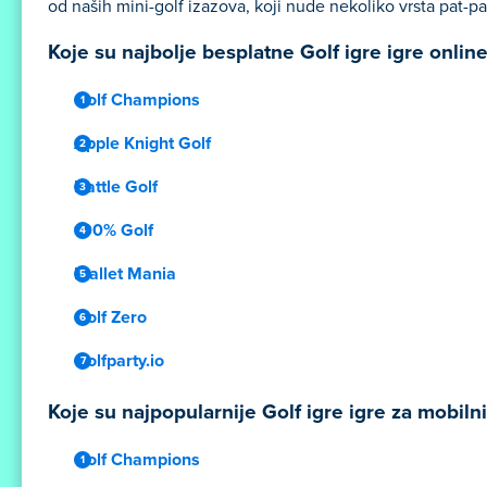
od naših mini-golf izazova, koji nude nekoliko vrsta pat-pa
Koje su najbolje besplatne Golf igre igre onlin
Golf Champions
Apple Knight Golf
Battle Golf
100% Golf
Mallet Mania
Golf Zero
Golfparty.io
Koje su najpopularnije Golf igre igre za mobilni 
Golf Champions