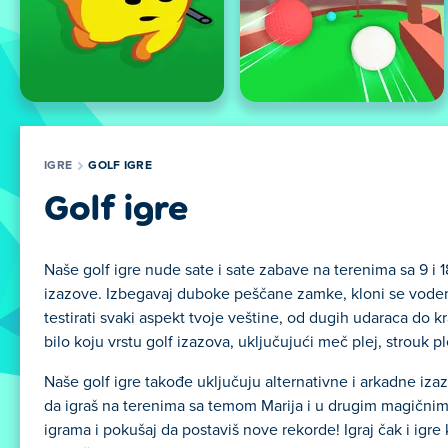
IGRE
GOLF IGRE
Golf igre
Naše golf igre nude sate i sate zabave na terenima sa 9 i 
izazove. Izbegavaj duboke peščane zamke, kloni se vodeni
testirati svaki aspekt tvoje veštine, od dugih udaraca do kr
bilo koju vrstu golf izazova, uključujući meč plej, strouk ple
Naše golf igre takođe uključuju alternativne i arkadne iza
da igraš na terenima sa temom Marija i u drugim magičnim
igrama i pokušaj da postaviš nove rekorde! Igraj čak i igre 