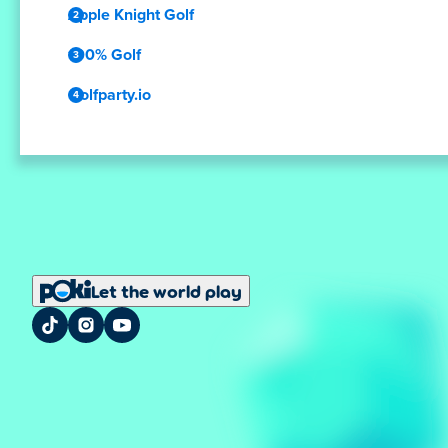
Apple Knight Golf
100% Golf
Golfparty.io
Let the world play