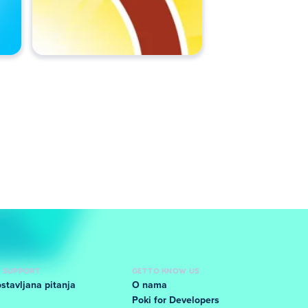
D SUPPORT
GET TO KNOW US
stavljana pitanja
O nama
Poki for Developers