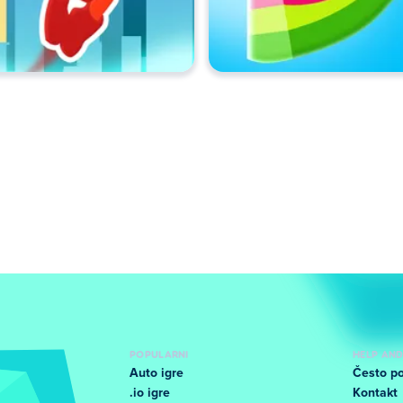
POPULARNI
HELP AN
Auto igre
Često po
.io igre
Kontakt