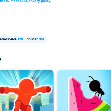
https://madbox.io/privacy-policy/
LAGALICAMA
478
3D IGRE
361
a