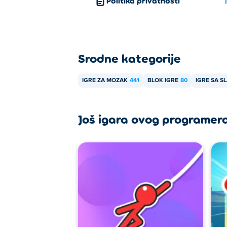
Politika privatnosti
Srodne kategorije
IGRE ZA MOZAK
441
BLOK IGRE
80
IGRE SA S
Još igara ovog programer