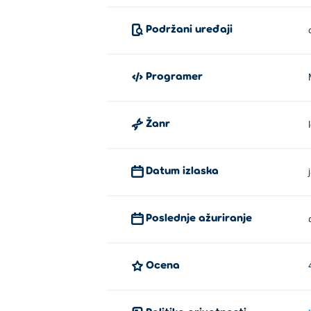
Podržani uređaji
Programer
Žanr
Datum izlaska
Poslednje ažuriranje
Ocena