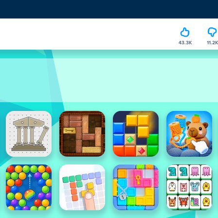
43.3K
11.2K