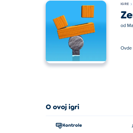
IGRE
Ze
od
Ma
Ovde 
Ovde možete igrati Zen Blocks. Zen Blocks
O ovoj igri
Kontrole