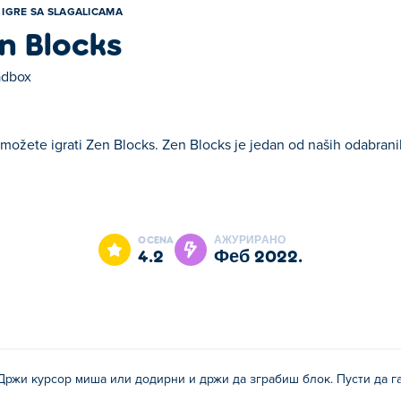
IGRE SA SLAGALICAMA
n Blocks
dbox
možete igrati Zen Blocks. Zen Blocks je jedan od naših odabranih
 je jedan od naših odabranih Igre sa slagalicama.
OCENA
АЖУРИРАНО
4.2
феб 2022.
Држи курсор миша или додирни и држи да зграбиш блок. Пусти да г