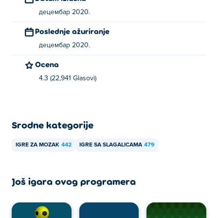
децембар 2020.
Poslednje ažuriranje
децембар 2020.
Ocena
4.3 (22,941 Glasovi)
Srodne kategorije
IGRE ZA MOZAK
442
IGRE SA SLAGALICAMA
479
Još igara ovog programera