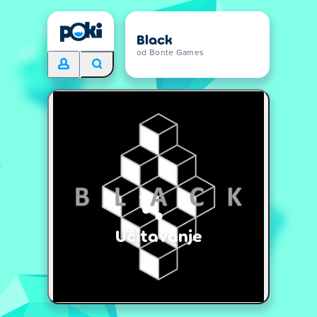
Black
od Bonte Games
Učitavanje