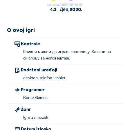
OCENA
АЖУРИРАНО
4.3
дец 2020.
O ovoj igri
Kontrole
Кликни мишем да играш слагалицу. Кликни на
сијалицу за наговештаје.
Podržani uređaji
desktop, telefon i tablet
Programer
Bonte Games
Žanr
Igre za mozak
Datum izlaska