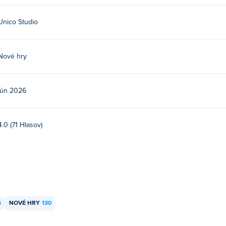
Unico Studio
Nové hry
jún 2026
4.0 (71 Hlasov)
4
NOVÉ HRY
130