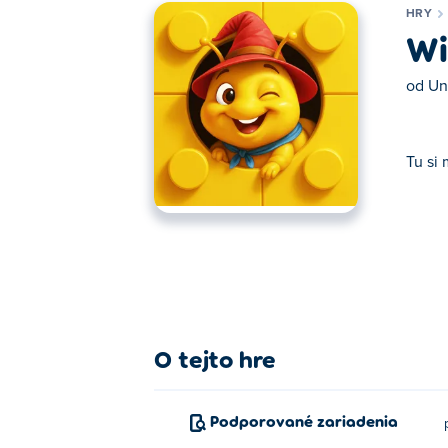
HRY
Wi
od
Un
Tu si
Tu si môžete zahrať Wiggle Tangle. Wiggle
O tejto hre
Podporované zariadenia