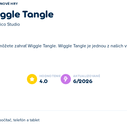
NOVÉ HRY
ggle Tangle
ico Studio
 môžete zahrať Wiggle Tangle. Wiggle Tangle je jednou z našich 
 Tangle je jednou z našich vybraných Nové hry.
HODNOTENIE
AKTUALIZOVANÉ
4.0
6/2026
počítač, telefón a tablet