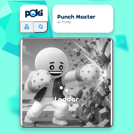
Punch Master
av Fluffy
Laddar