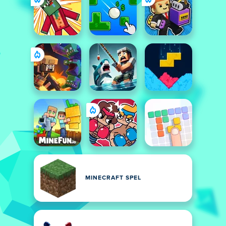
MINECRAFT SPEL