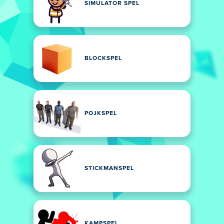
SIMULATOR SPEL
BLOCKSPEL
POJKSPEL
STICKMANSPEL
KAMPSPEL