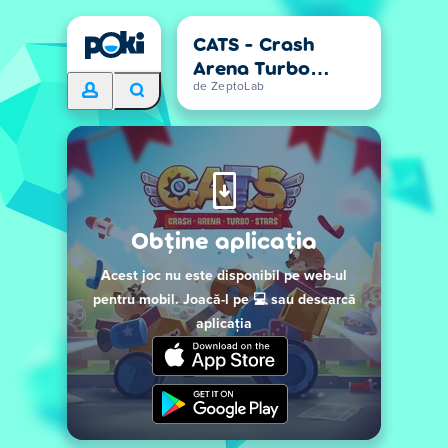
CATS - Crash
Arena Turbo
Stars
de ZeptoLab
Obține aplicația
Acest joc nu este disponibil pe web-ul
pentru mobil. Joacă-l pe 💻 sau descarcă
aplicația