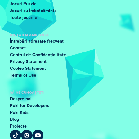
Jocuri Puzzle
Jocuri cu Îmbrăcăminte
Toate jocurile
AJUTOR ȘI ASISTENȚĂ
Întrebări adresare frecvent
Contact
Centrul de Confidențialitate
Privacy Statement
Cookie Statement
Terms of Use
SĂ NE CUNOAȘTEȚI
Despre noi
Poki for Developers
Poki Kids
Blog
Proiecte