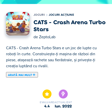
JOCURI
JOCURI ACȚIUNE
CATS - Crash Arena Turbo
Stars
de
ZeptoLab
CATS - Crash Arena Turbo Stars e un joc de lupte cu
roboți în curte. Construiește-ți mașina de război din
piese, atașează rachete sau fierăstraie, și privește-ți
creația luptând cu rivalii.
ARATĂ MAI MULT
Aici poţi juca CATS - Crash Arena Turbo Stars. CATS -
Crash Arena Turbo Stars face parte din lista de Jocuri
Acțiune oferite.
EVALUARE
ACTUALIZAT
4.4
iun. 2022