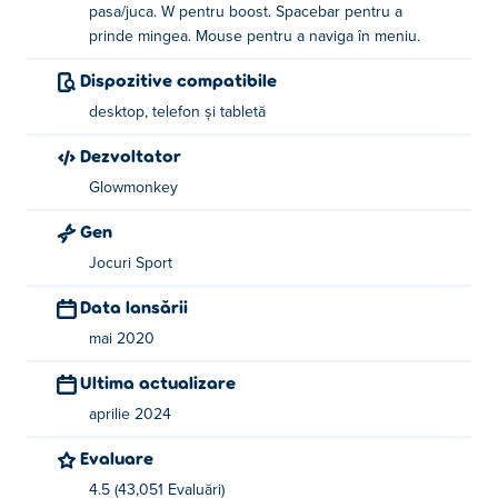
pasa/juca. W pentru boost. Spacebar pentru a
prinde mingea. Mouse pentru a naviga în meniu.
Dispozitive compatibile
desktop, telefon și tabletă
Dezvoltator
Glowmonkey
Gen
Jocuri Sport
Data lansării
mai 2020
Ultima actualizare
aprilie 2024
Evaluare
4.5 (43,051 Evaluări)