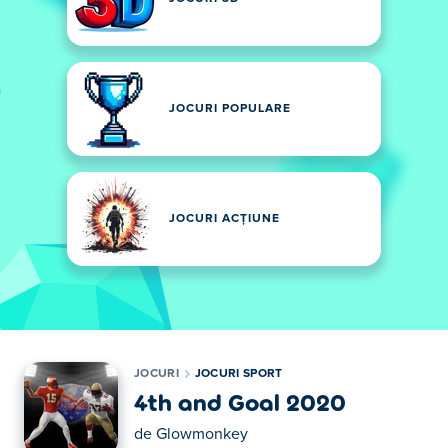
JOCURI POPULARE
JOCURI ACȚIUNE
JOCURI
JOCURI SPORT
4th and Goal 2020
de
Glowmonkey