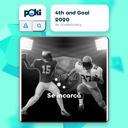
4th and Goal
2020
de Glowmonkey
Se încarcă