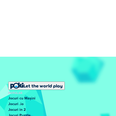
Let the world play
POPULAR
Jocuri cu Mașini
Jocuri .io
Jocuri in 2
Jocuri Puzzle