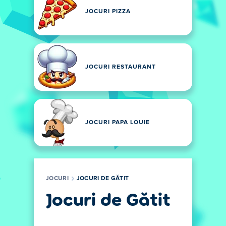
JOCURI PIZZA
JOCURI RESTAURANT
JOCURI PAPA LOUIE
JOCURI
JOCURI DE GĂTIT
Jocuri de Gătit