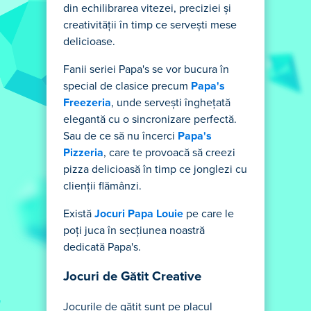
din echilibrarea vitezei, preciziei și
creativității în timp ce servești mese
delicioase.
Fanii seriei Papa's se vor bucura în
special de clasice precum
Papa's
Freezeria
, unde servești înghețată
elegantă cu o sincronizare perfectă.
Sau de ce să nu încerci
Papa's
Pizzeria
, care te provoacă să creezi
pizza delicioasă în timp ce jonglezi cu
clienții flămânzi.
Există
Jocuri Papa Louie
pe care le
poți juca în secțiunea noastră
dedicată Papa's.
Jocuri de Gătit Creative
Jocurile de gătit sunt pe placul