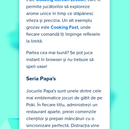
permite jucătorilor să exploreze
arome unice în timp ce stăpânesc
viteza și precizia. Un alt exemplu
grozav este
Cooking Fast
, unde
fiecare comandă îți împinge reflexele
la limită.
Partea cea mai bună? Se pot juca
instant în browser și nu trebuie să
speli vase!
Seria Papa's
Jocurile Papa's sunt unele dintre cele
mai emblematice jocuri de gătit de pe
Poki. În fiecare titlu, administrezi un
restaurant aparte, preiei comenzile
clienților și prepari mâncăruri cu o
sincronizare perfectă. Distracția vine