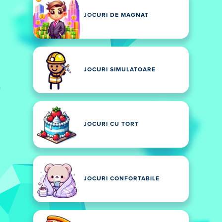
JOCURI DE MAGNAT
JOCURI SIMULATOARE
JOCURI CU TORT
JOCURI CONFORTABILE