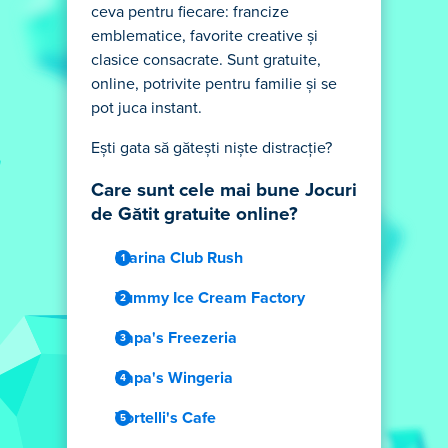
ceva pentru fiecare: francize
emblematice, favorite creative și
clasice consacrate. Sunt gratuite,
online, potrivite pentru familie și se
pot juca instant.
Ești gata să gătești niște distracție?
Care sunt cele mai bune Jocuri
de Gătit gratuite online?
Marina Club Rush
Yummy Ice Cream Factory
Papa's Freezeria
Papa's Wingeria
Vortelli's Cafe