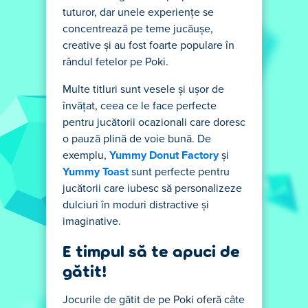
tuturor, dar unele experiențe se
concentrează pe teme jucăușe,
creative și au fost foarte populare în
rândul fetelor pe Poki.
Multe titluri sunt vesele și ușor de
învățat, ceea ce le face perfecte
pentru jucătorii ocazionali care doresc
o pauză plină de voie bună. De
exemplu,
Yummy Donut Factory
și
Yummy Toast
sunt perfecte pentru
jucătorii care iubesc să personalizeze
dulciuri în moduri distractive și
imaginative.
E timpul să te apuci de
gătit!
Jocurile de gătit de pe Poki oferă câte