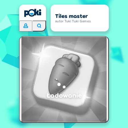
Tiles master
autor Tuki Tuki Games
Ładowanie