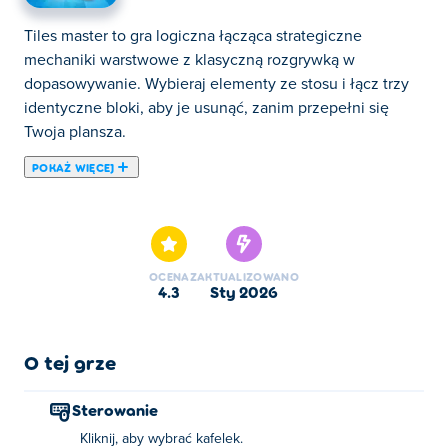
Tiles master to gra logiczna łącząca strategiczne
mechaniki warstwowe z klasyczną rozgrywką w
dopasowywanie. Wybieraj elementy ze stosu i łącz trzy
identyczne bloki, aby je usunąć, zanim przepełni się
Twoja plansza.
POKAŻ WIĘCEJ
Tiles Master to oparta na kafelkach gra polegająca na
łączeniu, w której Twoim celem jest dopasowanie i
połączenie 3 identycznych kafelków! Stając twarzą w
twarz z pionową łamigłówką, możesz wybierać kafelki
OCENA
ZAKTUALIZOWANO
tylko z górnej warstwy, co dodaje dodatkową warstwę
4.3
sty 2026
strategii. Mając ograniczoną przestrzeń do
przechowywania wybranych kafelków, musisz ostrożnie
je połączyć, zanim zabraknie Ci miejsca. Rozwiązuj
O tej grze
trudne łamigłówki, korzystaj z ulepszeń i ciesz się
wciągającą rozgrywką. Czy masz to, czego potrzeba, aby
Sterowanie
zostać mistrzem kafelków?
Kliknij, aby wybrać kafelek.