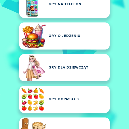
GRY NA TELEFON
GRY O JEDZENIU
GRY DLA DZIEWCZĄT
GRY DOPASUJ 3