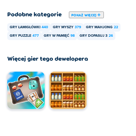
Podobne kategorie
POKAŻ WIĘCEJ
GRY ŁAMIGŁÓWKI
440
GRY MYSZY
379
GRY MAHJONG
22
GRY PUZZLE
477
GRY W PAMIĘĆ
98
GRY DOPASUJ 3
26
Więcej gier tego dewelopera