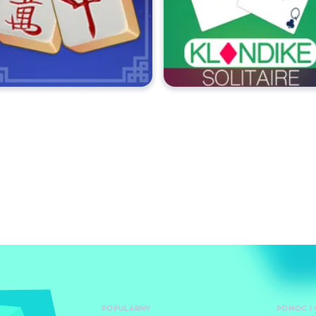
POPULARNY
POMOC I 