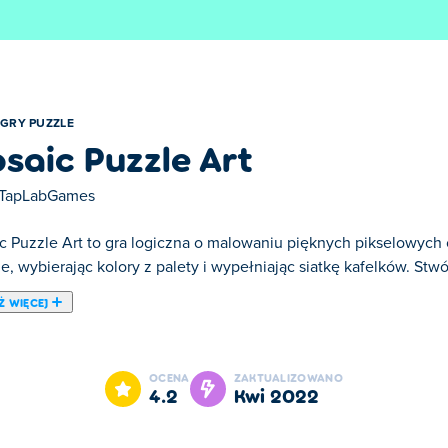
GRY PUZZLE
saic Puzzle Art
TapLabGames
c Puzzle Art to gra logiczna o malowaniu pięknych pikselowyc
e, wybierając kolory z palety i wypełniając siatkę kafelków. Stwó
Ż WIĘCEJ
saic Puzzle Art jest jedną z naszych ulubionych gier w kategorii
OCENA
ZAKTUALIZOWANO
4.2
kwi 2022