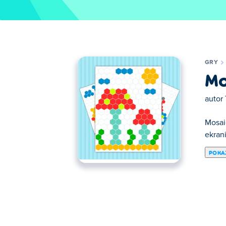
GRY
Mo
autor
Mosai
ekrani
POKA
Tutaj możesz grać w Mosaic Puzzle Art. Mo