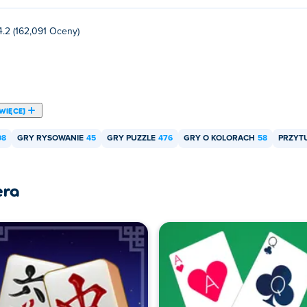
4.2 (162,091 Oceny)
WIĘCEJ
08
GRY RYSOWANIE
45
GRY PUZZLE
476
GRY O KOLORACH
58
PRZYT
era