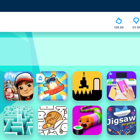
128.6K
33.5