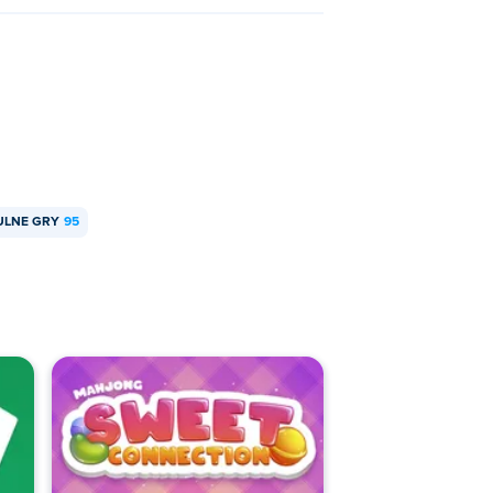
ULNE GRY
95