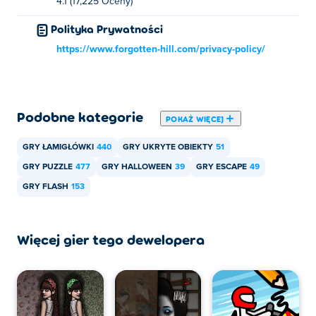
4.1 (17,225 Oceny)
Polityka Prywatności
https://www.forgotten-hill.com/privacy-policy/
Podobne kategorie
POKAŻ WIĘCEJ
GRY ŁAMIGŁÓWKI
440
GRY UKRYTE OBIEKTY
51
GRY PUZZLE
477
GRY HALLOWEEN
39
GRY ESCAPE
49
GRY FLASH
153
Więcej gier tego dewelopera