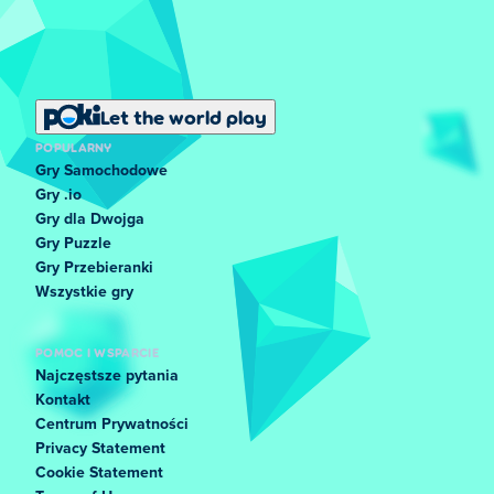
Let the world play
POPULARNY
Gry Samochodowe
Gry .io
Gry dla Dwojga
Gry Puzzle
Gry Przebieranki
Wszystkie gry
POMOC I WSPARCIE
Najczęstsze pytania
Kontakt
Centrum Prywatności
Privacy Statement
Cookie Statement