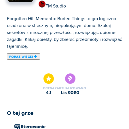
FM Studio
Forgotten Hill Memento: Buried Things to gra logiczna
osadzona w strasznym, niepokojącym domu. Szukaj
sekretów z mrocznej przeszłości, rozwiązując upiorne
zagadki. Klikaj obiekty, by zbierać przedmioty i rozwiązać
tajemnicę.
POKAŻ WIĘCEJ
Tutaj możesz grać w Forgotten Hill Memento: Buried
Things. Forgotten Hill Memento: Buried Things jest jedną
z naszych ulubionych gier w kategorii: Gry Łamigłówki.
OCENA
ZAKTUALIZOWANO
4.1
lis 2020
O tej grze
Sterowanie