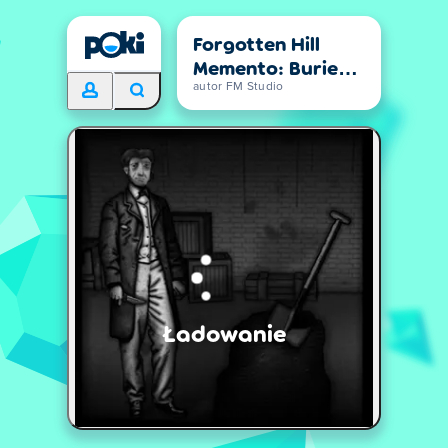
Forgotten Hill
Memento: Buried
Things
autor FM Studio
Ładowanie