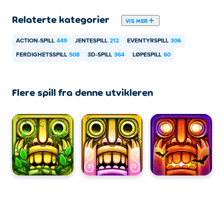
Relaterte kategorier
VIS MER
ACTION-SPILL
449
JENTESPILL
212
EVENTYRSPILL
306
FERDIGHETSSPILL
508
3D-SPILL
364
LØPESPILL
60
Flere spill fra denne utvikleren