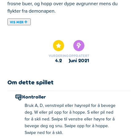
frosne buer, og hopp over dype avgrunner mens du
flykter fra demonapen.
VIS MER
Her kan du spille Temple Run 2: Frozen Shadows. Temple
Run 2: Frozen Shadows er et av våre utvalgte
Ferdighetsspill.
VURDERING
OPPDATERT
4.2
juni 2021
Om dette spillet
Kontroller
Bruk A, D, venstrepil eller høyrepil for å bevege
deg. W eller pil opp for å hoppe. S eller pil ned
for å skli ned. Swipe til venstre eller høyre for å
bevege deg og snu. Swipe opp for å hoppe.
Swipe ned for å skli.