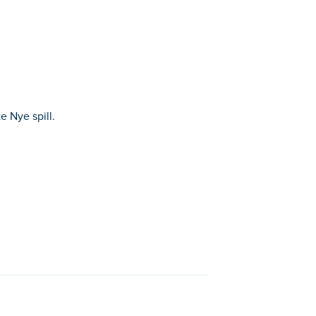
e Nye spill.