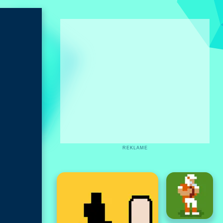
REKLAME