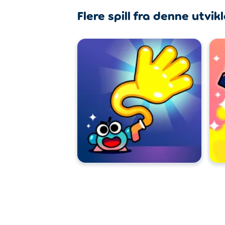
Flere spill fra denne utvik